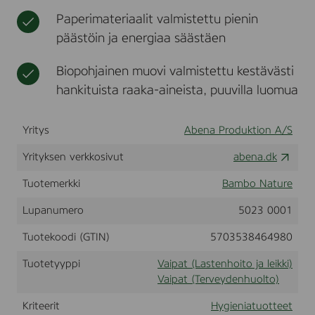
4
t
k
Paperimateriaalit valmistettu pienin
k
i
g
päästöin ja energiaa säästäen
,
2
Biopohjainen muovi valmistettu kestävästi
2
s
hankituista raaka-aineista, puuvilla luomua
t
k
.
Yritys
Abena Produktion A/S
(
P
Yrityksen verkkosivut
abena.dk
a
p
Tuotemerkki
Bambo Nature
e
r
Lupanumero
5023 0001
)
Tuotekoodi (GTIN)
5703538464980
Tuotetyyppi
Vaipat (Lastenhoito ja leikki)
Vaipat (Terveydenhuolto)
Kriteerit
Hygieniatuotteet