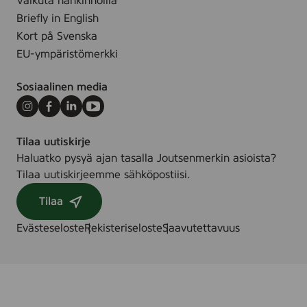
Vaikuta hankinnoilla
Briefly in English
Kort på Svenska
EU-ympäristömerkki
Sosiaalinen media
Instagram
Facebook
LinkedIn
Youtube
Tilaa uutiskirje
Haluatko pysyä ajan tasalla Joutsenmerkin asioista?
Tilaa uutiskirjeemme sähköpostiisi.
Tilaa
Evästeseloste
Rekisteriseloste
Saavutettavuus