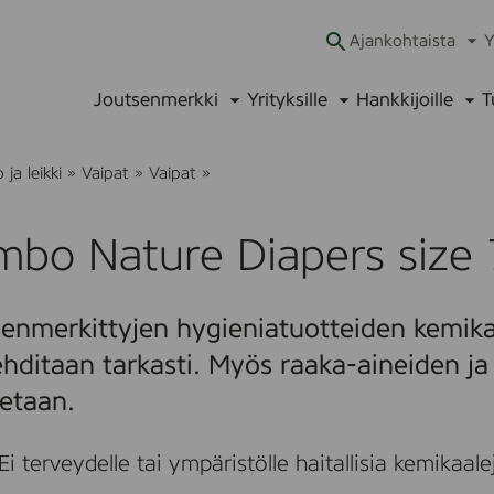
Ajankohtaista
Y
Ava
alav
Joutsenmerkki
Yrityksille
Hankkijoille
T
Avaa
Avaa
Ava
alavalikko
alavalikko
alav
B
ja leikki
»
Vaipat
»
Vaipat
»
a
m
b
bo Nature Diapers size 
o
N
a
t
enmerkittyjen hygieniatuotteiden kemika
u
r
hditaan tarkasti. Myös raaka-aineiden j
e
D
tetaan.
i
a
p
Ei terveydelle tai ympäristölle haitallisia kemikaale
e
r