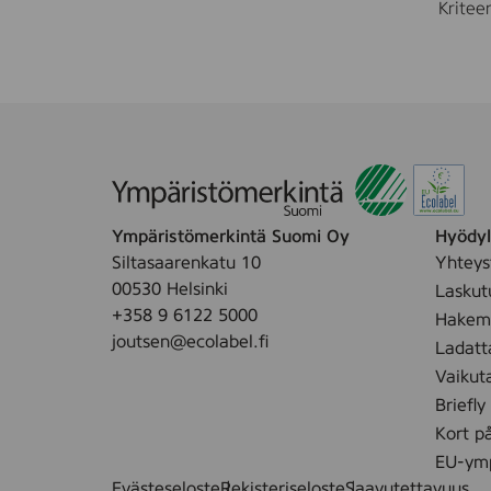
Kriteer
Ympäristömerkintä Suomi Oy
Hyödyll
Siltasaarenkatu 10
Yhteys
00530 Helsinki
Laskut
+358 9 6122 5000
Hakemu
joutsen@ecolabel.fi
Ladatt
Vaikut
Briefly
Kort p
EU-ymp
Evästeseloste
Rekisteriseloste
Saavutettavuus