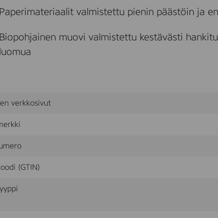
s
Paperimateriaalit valmistettu pienin päästöin ja e
s
i
z
Biopohjainen muovi valmistettu kestävästi hankitui
e
7
luomua
(
3
X
L
)
,
sen verkkosivut
4
0
merkki
p
c
s
umero
oodi (GTIN)
yyppi