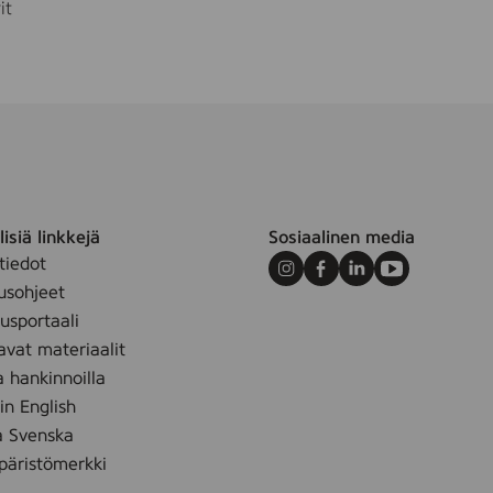
it
isiä linkkejä
Sosiaalinen media
tiedot
Instagram
Facebook
LinkedIn
Youtube
usohjeet
sportaali
avat materiaalit
a hankinnoilla
 in English
å Svenska
äristömerkki