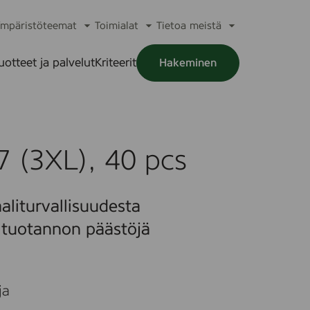
mpäristöteemat
Toimialat
Tietoa meistä
a
Avaa
Avaa
Avaa
alikko
alavalikko
alavalikko
alavalikko
uotteet ja palvelut
Kriteerit
Hakeminen
a
alikko
7 (3XL), 40 pcs
aliturvallisuudesta
a tuotannon päästöjä
ja