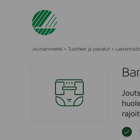
Joutsenmerkki
»
Tuotteet ja palvelut
»
Lastenhoito 
Bam
Jouts
huole
rajoi