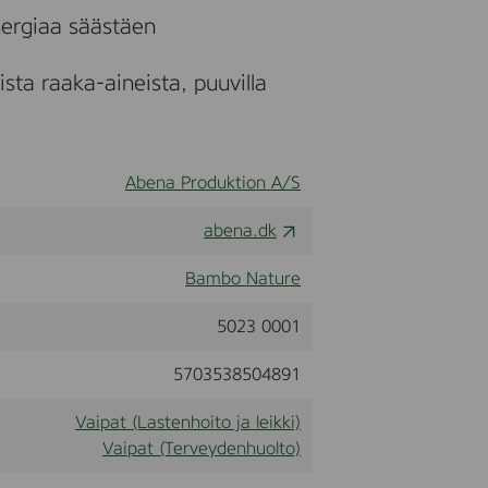
nergiaa säästäen
sta raaka-aineista, puuvilla
Abena Produktion A/S
abena.dk
Bambo Nature
5023 0001
5703538504891
Vaipat (Lastenhoito ja leikki)
Vaipat (Terveydenhuolto)