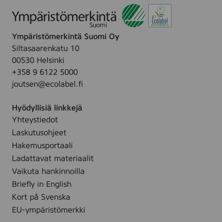
Ympäristömerkintä Suomi Oy
Siltasaarenkatu 10
00530 Helsinki
+358 9 6122 5000
joutsen@ecolabel.fi
Hyödyllisiä linkkejä
Yhteystiedot
Laskutusohjeet
Hakemusportaali
Ladattavat materiaalit
Vaikuta hankinnoilla
Briefly in English
Kort på Svenska
EU-ympäristömerkki