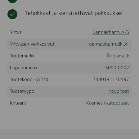
0
t
i
0
k
Tehokkaat ja kierrätettävät pakkaukset
m
k
l
a
Yritys
DermaPharm A/S
Yrityksen verkkosivut
dermapharm.dk
Tuotemerkki
Änglamark
Lupanumero
5090 0002
Tuotekoodi (GTIN)
7340191130197
Tuotetyyppi
Ihovoiteet
Kriteerit
Kosmetiikkatuotteet