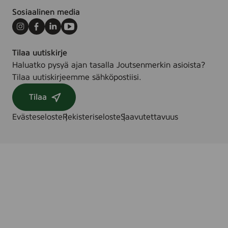
Sosiaalinen media
Instagram
Facebook
LinkedIn
Youtube
Tilaa uutiskirje
Haluatko pysyä ajan tasalla Joutsenmerkin asioista?
Tilaa uutiskirjeemme sähköpostiisi.
Tilaa
Evästeseloste
Rekisteriseloste
Saavutettavuus