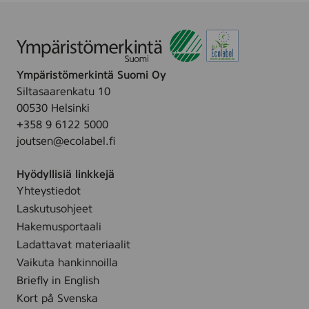
Ympäristömerkintä Suomi Oy
Siltasaarenkatu 10
00530 Helsinki
+358 9 6122 5000
joutsen@ecolabel.fi
Hyödyllisiä linkkejä
Yhteystiedot
Laskutusohjeet
Hakemusportaali
Ladattavat materiaalit
Vaikuta hankinnoilla
Briefly in English
Kort på Svenska