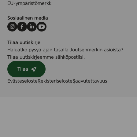
EU-ympäristömerkki
Sosiaalinen media
Instagram
Facebook
LinkedIn
Youtube
Tilaa uutiskirje
Haluatko pysyä ajan tasalla Joutsenmerkin asioista?
Tilaa uutiskirjeemme sähköpostiisi.
Tilaa
Evästeseloste
Rekisteriseloste
Saavutettavuus