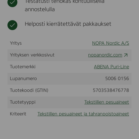
Testatusti tehokas kohtuullisella
P
t
n
annostelulla
o
e
w
e
d
Helposti kierrätettävät pakkaukset
t
e
r
C
Yritys
NOPA Nordic A/S
o
l
Yrityksen verkkosivut
o
nopanordic.com
r
,
Tuotemerkki
ABENA Puri-Line
4
,
Lupanumero
5006 0156
3
k
Tuotekoodi (GTIN)
5703538476778
g
Tuotetyyppi
Tekstiilien pesuaineet
Kriteerit
Tekstiilien pesuaineet ja tahranpoistoaineet