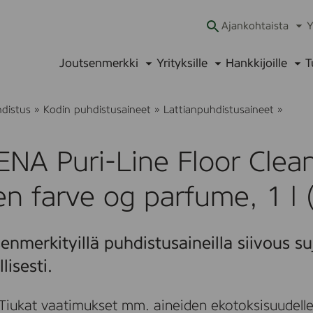
Ajankohtaista
Y
Ava
alav
Joutsenmerkki
Yrityksille
Hankkijoille
T
Avaa
Avaa
Ava
alavalikko
alavalikko
alav
A
hdistus
»
Kodin puhdistusaineet
»
Lattianpuhdistusaineet
»
B
E
N
NA Puri-Line Floor Clean
A
P
u
n farve og parfume, 1 l
r
i
-
L
enmerkityillä puhdistusaineilla siivous su
i
n
lisesti.
e
F
l
Tiukat vaatimukset mm. aineiden ekotoksisuudelle
o