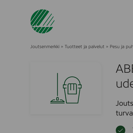
Joutsenmerkki
»
Tuotteet ja palvelut
»
Pesu ja pu
ABE
ude
Jouts
turval