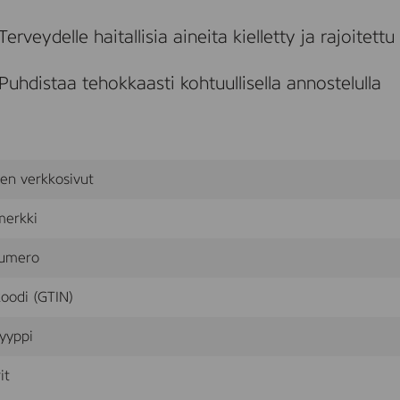
o
r
Terveydelle haitallisia aineita kielletty ja rajoitettu
C
l
e
Puhdistaa tehokkaasti kohtuullisella annostelulla
a
n
i
n
g
a
sen verkkosivut
n
d
c
merkki
a
r
umero
e
,
oodi (GTIN)
u
d
e
yyppi
n
f
it
a
r