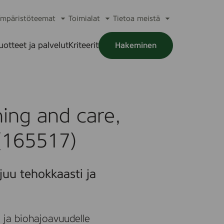
mpäristöteemat
Toimialat
Tietoa meistä
a
Avaa
Avaa
Avaa
alikko
alavalikko
alavalikko
alavalikko
uotteet ja palvelut
Kriteerit
Hakeminen
a
alikko
ing and care,
 (165517)
juu tehokkaasti ja
 ja biohajoavuudelle