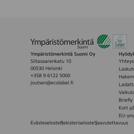
Ympäristömerkintä Suomi Oy
Hyödyll
Siltasaarenkatu 10
Yhteys
00530 Helsinki
Laskut
+358 9 6122 5000
Hakemu
joutsen@ecolabel.fi
Ladatt
Vaikut
Briefly
Kort p
EU-ymp
Evästeseloste
Rekisteriseloste
Saavutettavuus