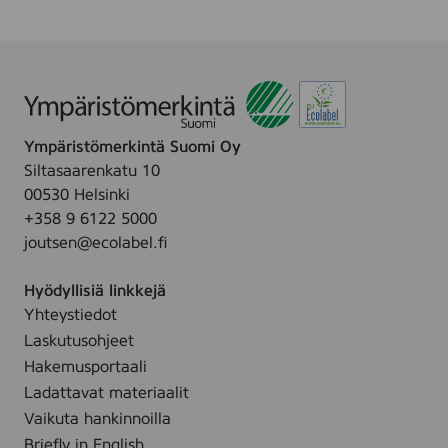
Ympäristömerkintä Suomi Oy
Siltasaarenkatu 10
00530 Helsinki
+358 9 6122 5000
joutsen@ecolabel.fi
Hyödyllisiä linkkejä
Yhteystiedot
Laskutusohjeet
Hakemusportaali
Ladattavat materiaalit
Vaikuta hankinnoilla
Briefly in English