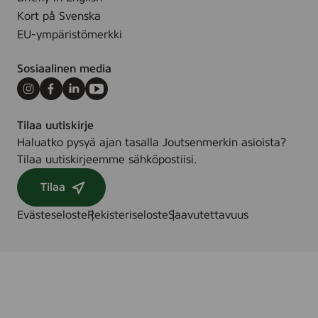
Kort på Svenska
EU-ympäristömerkki
Sosiaalinen media
Instagram
Facebook
LinkedIn
Youtube
Tilaa uutiskirje
Haluatko pysyä ajan tasalla Joutsenmerkin asioista?
Tilaa uutiskirjeemme sähköpostiisi.
Tilaa
Evästeseloste
Rekisteriseloste
Saavutettavuus