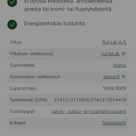
Ei optisia kirkasteita, antibakteerisia
2
t
l
r
aineita tai kromi- tai fluoriyhdisteitä
0
y
u
m
t
o
x
Energiatehokas tuotanto
y
a
3
s
n
8
l
c
a
Yritys
Rul-Let A/S
m
i
(
Yrityksen verkkosivut
1
rul-let.dk
t
0
t
0
Tuotemerkki
Abena
o
0
p
0
Tuotemerkin verkkosivut
abena.fi
a
2
p
3
Lupanumero
5049 0005
e
1
r
1
Tuotekoodi (GTIN)
5741213115970,5741213014419
i
6
)
t
Tuotetyyppi
Leivin-, paisto- ja ruoanlaittopaperit
Kriteerit
Tiivispaperit