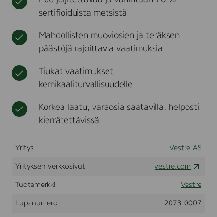
Puu jäljitettävää ja vähintään 70 %
l
t
i
sertifioiduista metsistä
v
k
a
k
n
Mahdollisten muoviosien ja teräksen
i
i
k
päästöjä rajoittavia vaatimuksia
s
e
e
n
d
Tiukat vaatimukset
t
,
kemikaaliturvallisuudelle
P
t
o
ä
w
v
Korkea laatu, varaosia saatavilla, helposti
d
ä
kierrätettävissä
e
l
r
i
c
n
o
Yritys
Vestre AS
e
a
e
t
Yrityksen verkkosivut
vestre.com
e
t
d
Tuotemerkki
Vestre
(
a
Lupanumero
2073 0007
l
l