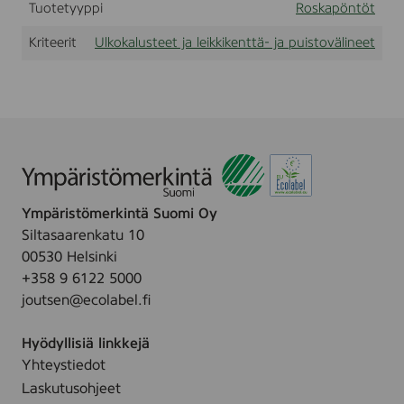
Tuotetyyppi
Roskapöntöt
R
A
Kriteerit
Ulkokalusteet ja leikkikenttä- ja puistovälineet
L
-
c
l
a
s
s
i
c
c
o
Ympäristömerkintä Suomi Oy
l
Siltasaarenkatu 10
o
00530 Helsinki
u
r
+358 9 6122 5000
s
joutsen@ecolabel.fi
)
A
l
Hyödyllisiä linkkejä
l
Yhteystiedot
m
Laskutusohjeet
o