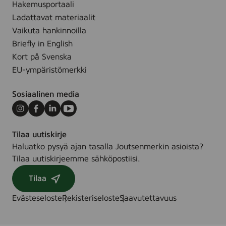
u
Hakemusportaali
n
Ladattavat materiaalit
t
i
Vaikuta hankinnoilla
n
Briefly in English
g
o
Kort på Svenska
p
EU-ympäristömerkki
t
i
o
Sosiaalinen media
n
s
Instagram
Facebook
LinkedIn
Youtube
)
Tilaa uutiskirje
Haluatko pysyä ajan tasalla Joutsenmerkin asioista?
Tilaa uutiskirjeemme sähköpostiisi.
Tilaa
Evästeseloste
Rekisteriseloste
Saavutettavuus