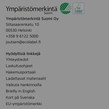
Ympäristömerkintä Suomi Oy
Siltasaarenkatu 10
00530 Helsinki
+358 9 6122 5000
joutsen@ecolabel.fi
Hyödyllisiä linkkejä
Yhteystiedot
Laskutusohjeet
Hakemusportaali
Ladattavat materiaalit
Vaikuta hankinnoilla
Briefly in English
Kort på Svenska
EU-ympäristömerkki