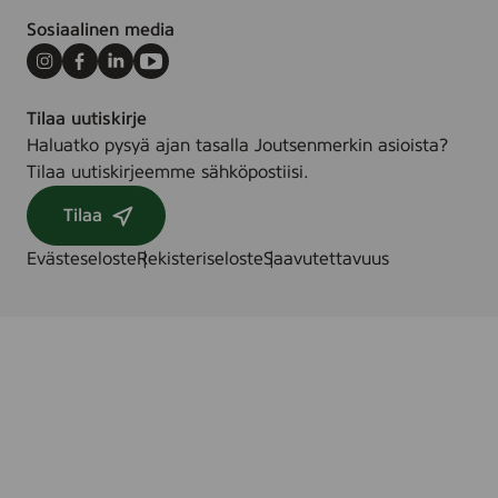
Sosiaalinen media
Instagram
Facebook
LinkedIn
Youtube
Tilaa uutiskirje
Haluatko pysyä ajan tasalla Joutsenmerkin asioista?
Tilaa uutiskirjeemme sähköpostiisi.
Tilaa
Evästeseloste
Rekisteriseloste
Saavutettavuus