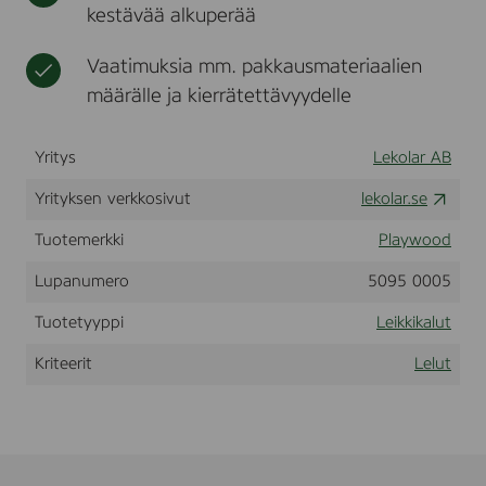
kestävää alkuperää
i
t
k
l
i
a
Vaatimuksia mm. pakkausmateriaalien
,
p
määrälle ja kierrätettävyydelle
u
u
n
Yritys
Lekolar AB
v
ä
Yrityksen verkkosivut
lekolar.se
r
i
Tuotemerkki
Playwood
n
e
Lupanumero
5095 0005
n
Tuotetyyppi
Leikkikalut
Kriteerit
Lelut