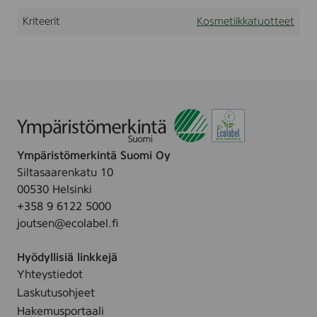
a
Kriteerit
Kosmetiikkatuotteet
h
a
j
u
s
t
e
t
t
a
,
Ympäristömerkintä Suomi Oy
4
Siltasaarenkatu 10
k
00530 Helsinki
p
l
+358 9 6122 5000
,
joutsen@ecolabel.fi
k
e
r
Hyödyllisiä linkkejä
t
Yhteystiedot
a
k
Laskutusohjeet
ä
Hakemusportaali