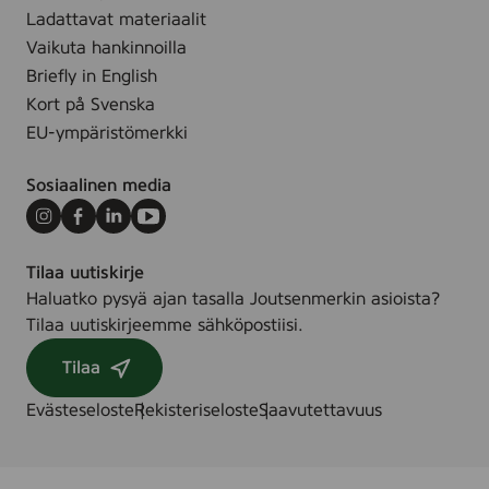
y
Ladattavat materiaalit
t
t
Vaikuta hankinnoilla
ö
Briefly in English
i
n
Kort på Svenska
e
EU-ympäristömerkki
n
Sosiaalinen media
Instagram
Facebook
LinkedIn
Youtube
Tilaa uutiskirje
Haluatko pysyä ajan tasalla Joutsenmerkin asioista?
Tilaa uutiskirjeemme sähköpostiisi.
Tilaa
Evästeseloste
Rekisteriseloste
Saavutettavuus