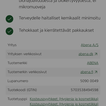
biohajoavuudesta ja biokertyvyydestä, ei
A
t
i
mikromuoveja
B
k
E
k
N
Terveydelle haitalliset kemikaalit minimoitu
a
A
,
2
Tehokkaat ja kierrätettävät pakkaukset
0
x
2
Yritys
Abena A/S
2
c
Yrityksen verkkosivut
abena.dk
m
,
Tuotemerkki
ABENA
i
l
m
Tuotemerkin verkkosivut
abena.fi
a
n
Lupanumero
5090 0049
v
ä
Tuotekoodi (GTIN)
5703538494598
r
i
Tuotetyyppi
Kosteuspyyhkeet (Hygienia ja kosmetiikka)
ä
Kosteuspyyhkeet (Hygienia ja kosmetiikka)
j