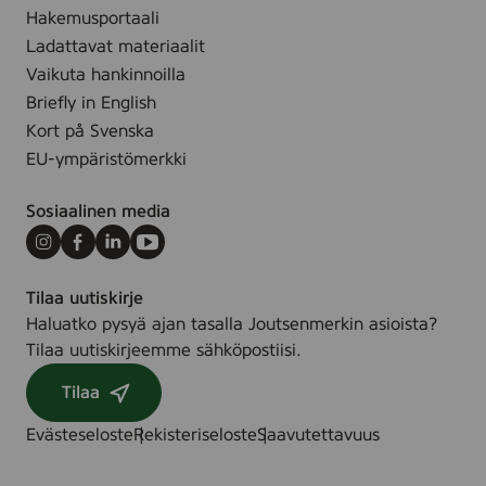
Hakemusportaali
.
Ladattavat materiaalit
Vaikuta hankinnoilla
Briefly in English
Kort på Svenska
EU-ympäristömerkki
Sosiaalinen media
Instagram
Facebook
LinkedIn
Youtube
Tilaa uutiskirje
Haluatko pysyä ajan tasalla Joutsenmerkin asioista?
Tilaa uutiskirjeemme sähköpostiisi.
Tilaa
Evästeseloste
Rekisteriseloste
Saavutettavuus