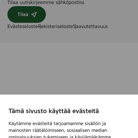
Tilaa uutiskirjeemme sähköpostiisi.
4
2
3
)
Tilaa
5
/
Evästeseloste
Rekisteriseloste
Saavutettavuus
4
3
0
2
6
1
)
Tämä sivusto käyttää evästeitä
Käytämme evästeitä tarjoamamme sisällön ja
mainosten räätälöimiseen, sosiaalisen median
ominaisuuksien tukemiseen ja kävijämäärämme