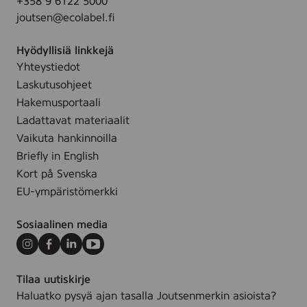
e
+358 9 6122 5000
a
0
n
joutsen@ecolabel.fi
x
/
t
2
2
a
Hyödyllisiä linkkejä
0
3
,
Yhteystiedot
0
1
(
Laskutusohjeet
0
,
4
L
Hakemusportaali
Y
0
,
Ladattavat materiaalit
e
6
B
Vaikuta hankinnoilla
l
4
l
Briefly in English
l
8
a
Kort på Svenska
o
1
c
w
EU-ympäristömerkki
)
k
,
,
(
Sosiaalinen media
(
4
T
Instagram
Facebook
LinkedIn
Youtube
0
y
6
Tilaa uutiskirje
p
4
Haluatko pysyä ajan tasalla Joutsenmerkin asioista?
1
8