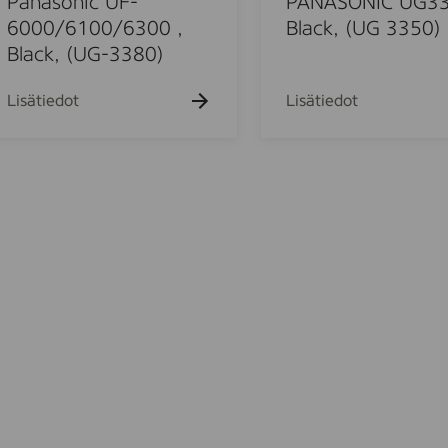
Panasonic UF-
PANASONIC UG33
f
6000/6100/6300 ,
Black, (UG 3350)
o
Black, (UG-3380)
r
u
Lisätiedot
Lisätiedot
s
u
e
i
n
P
o
A
N
A
S
O
N
I
C
U