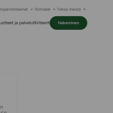
mpäristöteemat
Toimialat
Tietoa meistä
a
Avaa
Avaa
Avaa
alikko
alavalikko
alavalikko
alavalikko
uotteet ja palvelut
Kriteerit
Hakeminen
a
alikko
in