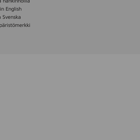
a hankinnoilla
)
 in English
å Svenska
äristömerkki