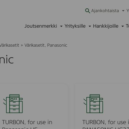
Ajankohtaista
Y
Ava
alav
Joutsenmerkki
Yrityksille
Hankkijoille
T
Avaa
Avaa
Ava
alavalikko
alavalikko
alav
Värikasetit
»
Värikasetit, Panasonic
nic
T
U
R
B
O
N
TURBON, for use in
TURBON, for use 
,