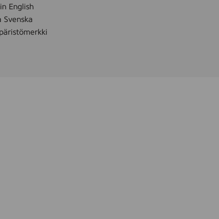
 in English
å Svenska
äristömerkki