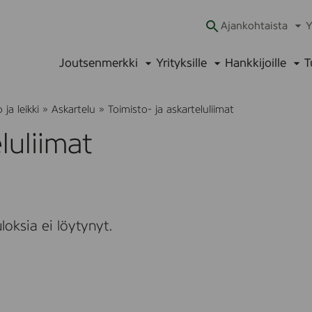
Ajankohtaista
Y
Ava
alav
Joutsenmerkki
Yrityksille
Hankkijoille
T
Avaa
Avaa
Ava
alavalikko
alavalikko
alav
ja leikki
»
Askartelu
»
Toimisto- ja askarteluliimat
luliimat
loksia ei löytynyt.