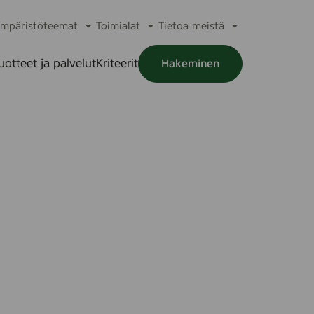
mpäristöteemat
Toimialat
Tietoa meistä
a
Avaa
Avaa
Avaa
alikko
alavalikko
alavalikko
alavalikko
uotteet ja palvelut
Kriteerit
Hakeminen
a
alikko