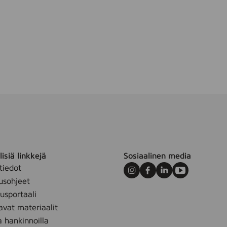
u
o
isiä linkkejä
Sosiaalinen media
tiedot
Instagram
Facebook
LinkedIn
Youtube
usohjeet
sportaali
avat materiaalit
a hankinnoilla