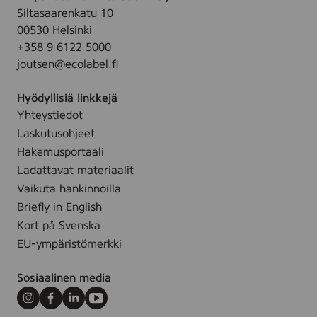
o
t
ä
r
u
Siltasaarenkatu 10
i
k
k
t
00530 Helsinki
m
s
i
t
+358 9 6122 5000
t
e
y
i
joutsen@ecolabel.fi
t
t
a
ä
Hyödyllisiä linkkejä
l
Yhteystiedot
l
Laskutusohjeet
e
Hakemusportaali
s
Ladattavat materiaalit
i
Vaikuta hankinnoilla
v
Briefly in English
u
Kort på Svenska
l
EU-ympäristömerkki
l
e
Sosiaalinen media
.
Instagram
Facebook
LinkedIn
Youtube