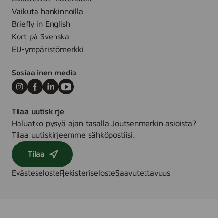
.
,
Vaikuta hankinnoilla
5
Briefly in English
0
Kort på Svenska
m
EU-ympäristömerkki
l
Sosiaalinen media
Instagram
Facebook
LinkedIn
Youtube
Tilaa uutiskirje
Haluatko pysyä ajan tasalla Joutsenmerkin asioista?
Tilaa uutiskirjeemme sähköpostiisi.
Tilaa
Evästeseloste
Rekisteriseloste
Saavutettavuus