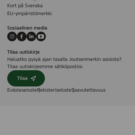
Kort på Svenska
EU-ympäristömerkki
Sosiaalinen media
Instagram
Facebook
LinkedIn
Youtube
Tilaa uutiskirje
Haluatko pysyä ajan tasalla Joutsenmerkin asioista?
Tilaa uutiskirjeemme sähköpostiisi.
Tilaa
Evästeseloste
Rekisteriseloste
Saavutettavuus