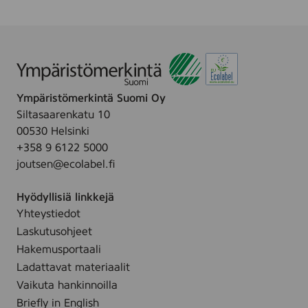
E
.
L
I
I
N
A
Ympäristömerkintä Suomi Oy
T
Siltasaarenkatu 10
E
00530 Helsinki
H
+358 9 6122 5000
O
joutsen@ecolabel.fi
Hyödyllisiä linkkejä
Yhteystiedot
Laskutusohjeet
Hakemusportaali
Ladattavat materiaalit
Vaikuta hankinnoilla
Briefly in English