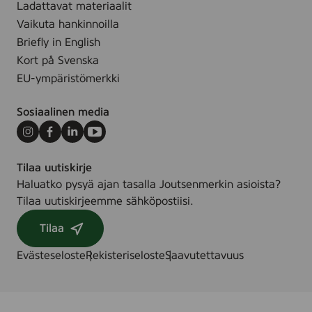
Ladattavat materiaalit
.
Vaikuta hankinnoilla
Briefly in English
Kort på Svenska
EU-ympäristömerkki
Sosiaalinen media
Instagram
Facebook
LinkedIn
Youtube
Tilaa uutiskirje
Haluatko pysyä ajan tasalla Joutsenmerkin asioista?
Tilaa uutiskirjeemme sähköpostiisi.
Tilaa
Evästeseloste
Rekisteriseloste
Saavutettavuus