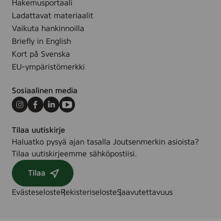
B
Hakemusportaali
.
o
Ladattavat materiaalit
d
Vaikuta hankinnoilla
y
Briefly in English
S
Kort på Svenska
c
EU-ympäristömerkki
r
u
Sosiaalinen media
b
,
Instagram
Facebook
LinkedIn
Youtube
2
Tilaa uutiskirje
0
Haluatko pysyä ajan tasalla Joutsenmerkin asioista?
0
Tilaa uutiskirjeemme sähköpostiisi.
m
l
Tilaa
Evästeseloste
Rekisteriseloste
Saavutettavuus