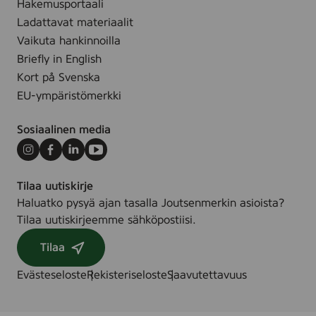
B
Hakemusportaali
.
o
Ladattavat materiaalit
d
Vaikuta hankinnoilla
y
Briefly in English
S
Kort på Svenska
c
EU-ympäristömerkki
r
u
Sosiaalinen media
b
,
Instagram
Facebook
LinkedIn
Youtube
2
Tilaa uutiskirje
0
Haluatko pysyä ajan tasalla Joutsenmerkin asioista?
0
Tilaa uutiskirjeemme sähköpostiisi.
m
l
Tilaa
Evästeseloste
Rekisteriseloste
Saavutettavuus