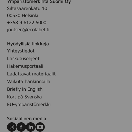
s
Ympäristömerkintä Suomi Oy
o
o
v
Siltasaarenkatu 10
a
i
o
00530 Helsinki
v
l
i
+358 9 6122 5000
a
l
l
joutsen@ecolabel.fi
p
e
l
u
,
e
Hyödyllisiä linkkejä
h
3
,
Yhteystiedot
d
0
3
Laskutusohjeet
i
s
0
s
Hakemusportaali
t
s
t
Ladattavat materiaalit
t
u
Vaikuta hankinnoilla
s
Briefly in English
p
Kort på Svenska
y
EU-ympäristömerkki
y
h
Sosiaalinen media
e
,
Instagram
Facebook
LinkedIn
Youtube