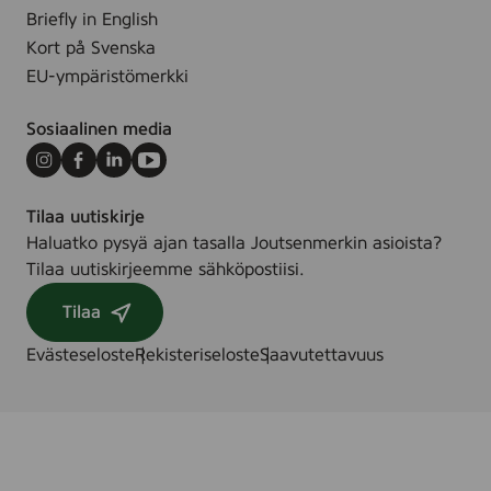
a
Briefly in English
s
n
Kort på Svenska
t
c
k
EU-ympäristömerkki
e
F
Sosiaalinen media
r
e
Instagram
Facebook
LinkedIn
Youtube
e
Tilaa uutiskirje
,
Haluatko pysyä ajan tasalla Joutsenmerkin asioista?
8
Tilaa uutiskirjeemme sähköpostiisi.
s
t
Tilaa
k
Evästeseloste
Rekisteriseloste
Saavutettavuus