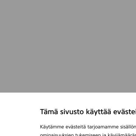
Tämä sivusto käyttää eväste
Käytämme evästeitä tarjoamamme sisällön 
ominaisuuksien tukemiseen ja kävijämäärä