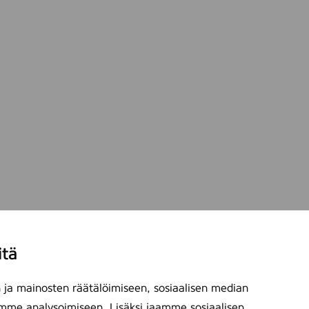
itä
ja mainosten räätälöimiseen, sosiaalisen median
mme analysoimiseen. Lisäksi jaamme sosiaalisen