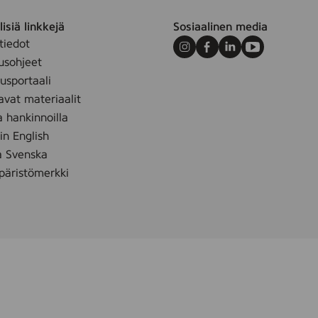
isiä linkkejä
Sosiaalinen media
tiedot
Instagram
Facebook
LinkedIn
Youtube
usohjeet
sportaali
avat materiaalit
a hankinnoilla
 in English
å Svenska
äristömerkki