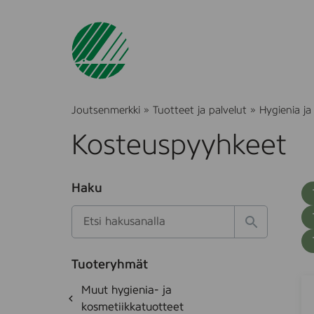
Joutsenmerkki
»
Tuotteet ja palvelut
»
Hygienia ja
Kosteuspyyhkeet
O
Haku
T
S
h
u
i
u
k
l
H
t
o
a
a
o
t
k
k
e
Tuoteryhmät
s
a
P
S
d
i
O
Muut hygienia- ja
e
i
i
h
k
kosmetiikkatuotteet
t