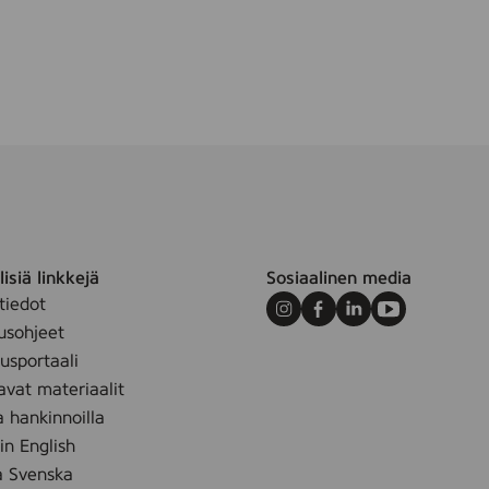
m
isiä linkkejä
Sosiaalinen media
tiedot
Instagram
Facebook
LinkedIn
Youtube
usohjeet
sportaali
avat materiaalit
a hankinnoilla
 in English
å Svenska