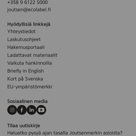
+358 9 6122 5000
1
.
joutsen@ecolabel.fi
5
k
Hyödyllisiä linkkejä
p
Yhteystiedot
l
Laskutusohjeet
Hakemusportaali
Ladattavat materiaalit
Vaikuta hankinnoilla
Briefly in English
Kort på Svenska
EU-ympäristömerkki
Sosiaalinen media
Instagram
Facebook
LinkedIn
Youtube
Tilaa uutiskirje
Haluatko pysyä ajan tasalla Joutsenmerkin asioista?