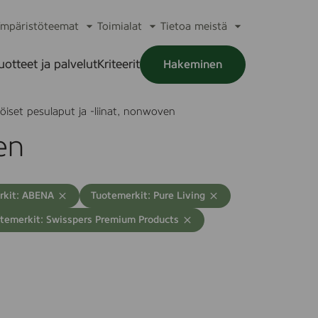
mpäristöteemat
Toimialat
Tietoa meistä
a
Avaa
Avaa
Avaa
alikko
alavalikko
alavalikko
alavalikko
uotteet ja palvelut
Kriteerit
Hakeminen
a
alikko
öiset pesulaput ja -liinat, nonwoven
en
T
rkit: ABENA
Tuotemerkit: Pure Living
y
temerkit: Swisspers Premium Products
h
j
e
n
n
ä
h
a