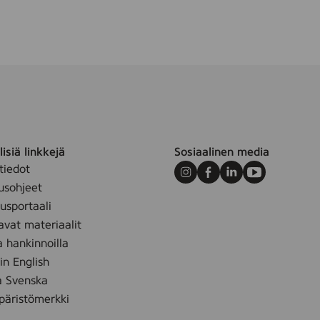
m
isiä linkkejä
Sosiaalinen media
tiedot
Instagram
Facebook
LinkedIn
Youtube
usohjeet
sportaali
avat materiaalit
a hankinnoilla
 in English
å Svenska
äristömerkki