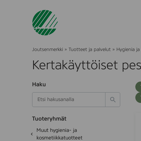
Joutsenmerkki
»
Tuotteet ja palvelut
»
Hygienia ja
Kertakäyttöiset pes
O
Haku
T
S
h
u
i
u
k
l
H
t
o
a
a
o
t
k
A
S
k
e
Tuoteryhmät
s
a
b
d
i
O
Muut hygienia- ja
e
i
e
e
h
k
kosmetiikkatuotteet
t
n