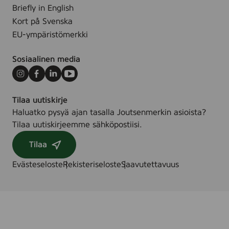
s
Briefly in English
.
k
Kort på Svenska
,
EU-ympäristömerkki
5
0
Sosiaalinen media
m
l
Instagram
Facebook
LinkedIn
Youtube
Tilaa uutiskirje
Haluatko pysyä ajan tasalla Joutsenmerkin asioista?
Tilaa uutiskirjeemme sähköpostiisi.
Tilaa
Evästeseloste
Rekisteriseloste
Saavutettavuus