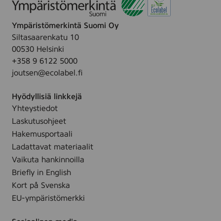
r
h
,
g
f
i
8
C
r
Ympäristömerkintä Suomi Oy
n
0
l
a
Siltasaarenkatu 10
g
m
e
g
00530 Helsinki
m
l
a
r
+358 9 6122 5000
i
n
a
joutsen@ecolabel.fi
c
s
n
e
e
c
Hyödyllisiä linkkejä
l
r
e
Yhteystiedot
l
f
f
Laskutusohjeet
a
r
r
r
Hakemusportaali
a
e
w
Ladattavat materiaalit
g
e
a
Vaikuta hankinnoilla
r
,
t
Briefly in English
a
1
e
Kort på Svenska
n
2
r
c
EU-ympäristömerkki
5
f
e
m
r