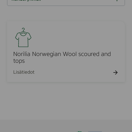
u
o
h
d
u
i
i
s
u
d
i
l
S
K
a
t
l
n
u
o
a
t
u
a
T
t
i
o
o
o
d
t
a
o
i
i
t
u
h
S
d
a
N
i
k
s
d
k
n
i
l
a
t
n
o
u
e
a
k
s
:
t
t
o
t
o
o
r
t
i
T
l
e
i
i
i
k
h
d
i
s
i
u
t
n
m
a
i
s
a
a
n
u
o
l
Norilia Norwegian Wool scoured and
t
:
e
t
t
e
a
o
o
t
i
u
tops
T
t
e
i
h
d
t
e
:
t
a
u
t
n
i
a
r
l
Lisätiedot
T
o
N
t
u
:
t
t
y
u
a
t
u
o
K
e
t
l
h
o
e
d
:
o
r
t
i
m
t
m
o
a
T
h
t
m
w
ä
e
e
u
t
d
k
u
e
t
e
r
r
o
e
t
:
t
s
g
y
k
t
r
K
o
u
h
i
i
i
e
y
o
h
j
m
t
a
m
h
h
i
a
ä
a
e
n
m