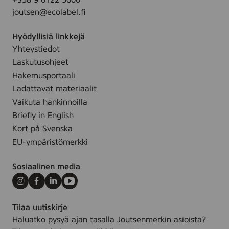
+358 9 6122 5000
N
joutsen@ecolabel.fi
S
E
Hyödyllisiä linkkejä
C
Yhteystiedot
T
Laskutusohjeet
,
1
Hakemusportaali
0
Ladattavat materiaalit
l
Vaikuta hankinnoilla
,
Briefly in English
2
Kort på Svenska
0
EU-ympäristömerkki
l
,
Sosiaalinen media
2
0
Instagram
Facebook
LinkedIn
Youtube
0
Tilaa uutiskirje
l
Haluatko pysyä ajan tasalla Joutsenmerkin asioista?