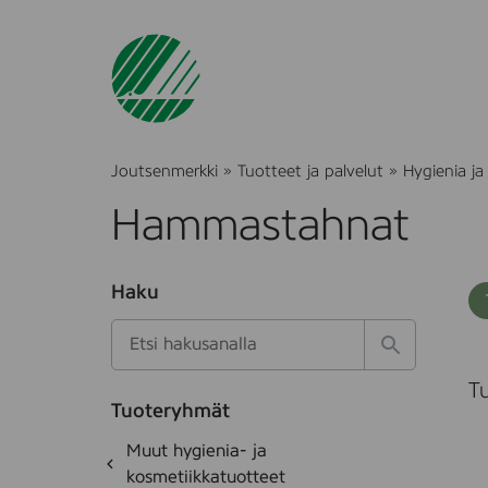
Joutsenmerkki
»
Tuotteet ja palvelut
»
Hygienia ja
Hammastahnat
O
Haku
T
S
h
u
i
u
k
l
H
t
S
o
a
a
Tu
o
t
k
k
e
Tuoteryhmät
e
s
a
d
i
O
Muut hygienia- ja
e
i
l
h
k
kosmetiikkatuotteet
t