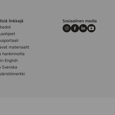
isiä linkkejä
Sosiaalinen media
tiedot
Instagram
Facebook
LinkedIn
Youtube
usohjeet
sportaali
avat materiaalit
m
a hankinnoilla
 in English
å Svenska
äristömerkki