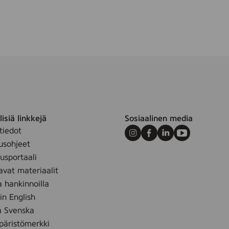
m
isiä linkkejä
Sosiaalinen media
tiedot
Instagram
Facebook
LinkedIn
Youtube
usohjeet
sportaali
avat materiaalit
a hankinnoilla
 in English
å Svenska
äristömerkki