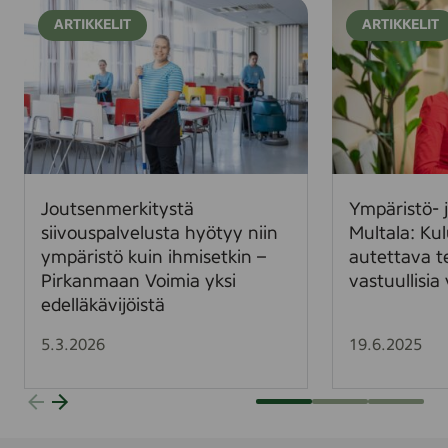
J
Y
ARTIKKELIT
ARTIKKELIT
o
m
u
p
t
ä
s
r
e
i
n
s
m
t
e
ö
Joutsenmerkitystä
Ympäristö- j
r
-
siivouspalvelusta hyötyy niin
Multala: Kul
k
j
ympäristö kuin ihmisetkin –
autettava 
i
a
Pirkanmaan Voimia yksi
vastuullisia 
t
i
edelläkävijöistä
y
l
s
m
5.3.2026
19.6.2025
t
a
ä
s
s
t
i
o