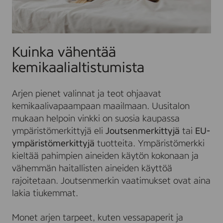
Kuinka vähentää
kemikaalialtistumista
Arjen pienet valinnat ja teot ohjaavat
kemikaalivapaampaan maailmaan. Uusitalon
mukaan helpoin vinkki on suosia kaupassa
ympäristömerkittyjä eli
Joutsenmerkittyjä
tai
EU-
ympäristömerkittyjä
tuotteita. Ympäristömerkki
kieltää pahimpien aineiden käytön kokonaan ja
vähemmän haitallisten aineiden käyttöä
rajoitetaan. Joutsenmerkin vaatimukset ovat aina
lakia tiukemmat.
Monet arjen tarpeet, kuten vessapaperit ja