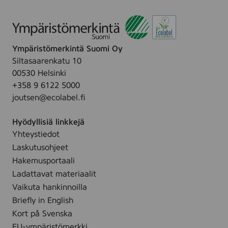
i
m
v
i
o
n
u
i
Ympäristömerkintä Suomi Oy
s
s
Siltasaarenkatu 10
p
t
00530 Helsinki
a
e
+358 9 6122 5000
l
r
joutsen@ecolabel.fi
v
i
e
M
Hyödyllisiä linkkejä
l
u
Yhteystiedot
u
l
Laskutusohjeet
s
t
Hakemusportaali
t
a
Ladattavat materiaalit
a
l
Vaikuta hankinnoilla
h
a
Briefly in English
y
:
Kort på Svenska
ö
K
EU-ympäristömerkki
t
u