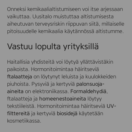
Onneksi kemikaalialtistumiseen voi itse arjessaan
vaikuttaa. Uusitalo muistuttaa altistumisesta
aiheutuvan terveysriskin riippuvan siitä, millaiselle
pitoisuudelle kemikaalia käytännössä altistumme.
Vastuu lopulta yrityksillä
Haitallisia yhdisteitä voi löytyä yllättävistäkin
paikoista. Hormonitoimintaa häiritseviä
ftalaatteja
on löytynyt leluista ja kuulokkeiden
piuhoista. Pysyviä ja kertyviä
palonsuoja-
aineita
on elektroniikassa.
Formaldehydiä
,
ftalaatteja ja
homeenestoaineita
löytyy
tekstiileistä. Hormonitoimintaa häiritseviä
UV-
filttereitä
ja kertyviä
biosidejä
käytetään
kosmetiikassa.