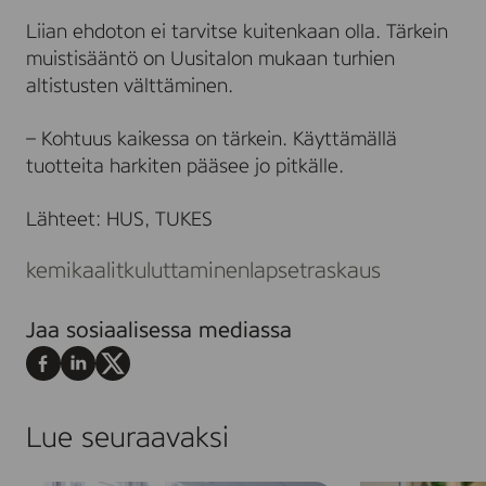
Liian ehdoton ei tarvitse kuitenkaan olla. Tärkein
muistisääntö on Uusitalon mukaan turhien
altistusten välttäminen.
– Kohtuus kaikessa on tärkein. Käyttämällä
tuotteita harkiten pääsee jo pitkälle.
Lähteet: HUS, TUKES
kemikaalit
kuluttaminen
lapset
raskaus
Jaa sosiaalisessa mediassa
Jaa
Jaa
Jaa
Facebookissa
LinkedInissä
X:ssä
Lue seuraavaksi