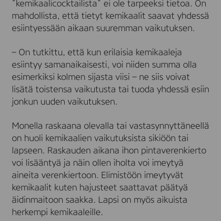
”kemikaalicocktailista” ei ole tarpeeksi tietoa. On
mahdollista, että tietyt kemikaalit saavat yhdessä
esiintyessään aikaan suuremman vaikutuksen.
– On tutkittu, että kun erilaisia kemikaaleja
esiintyy samanaikaisesti, voi niiden summa olla
esimerkiksi kolmen sijasta viisi – ne siis voivat
lisätä toistensa vaikutusta tai tuoda yhdessä esiin
jonkun uuden vaikutuksen.
Monella raskaana olevalla tai vastasynnyttäneellä
on huoli kemikaalien vaikutuksista sikiöön tai
lapseen. Raskauden aikana ihon pintaverenkierto
voi lisääntyä ja näin ollen iholta voi imeytyä
aineita verenkiertoon. Elimistöön imeytyvät
kemikaalit kuten hajusteet saattavat päätyä
äidinmaitoon saakka. Lapsi on myös aikuista
herkempi kemikaaleille.