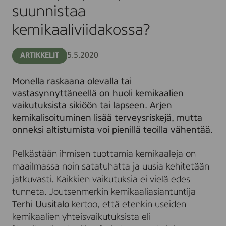
kemikaaliviidakossa?
suunnistaa
kemikaaliviidakossa?
5.5.2020
ARTIKKELIT
Monella raskaana olevalla tai
vastasynnyttäneellä on huoli kemikaalien
vaikutuksista sikiöön tai lapseen. Arjen
kemikalisoituminen lisää terveysriskejä, mutta
onneksi altistumista voi pienillä teoilla vähentää.
Pelkästään ihmisen tuottamia kemikaaleja on
maailmassa noin satatuhatta ja uusia kehitetään
jatkuvasti. Kaikkien vaikutuksia ei vielä edes
tunneta. Joutsenmerkin kemikaaliasiantuntija
Terhi Uusitalo
kertoo, että etenkin useiden
kemikaalien yhteisvaikutuksista eli