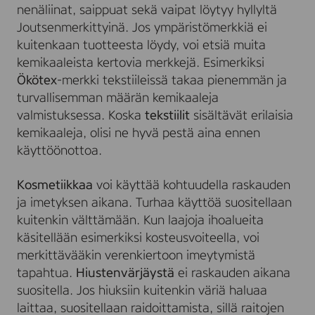
nenäliinat, saippuat sekä vaipat löytyy hyllyltä
Joutsenmerkittyinä. Jos ympäristömerkkiä ei
kuitenkaan tuotteesta löydy, voi etsiä muita
kemikaaleista kertovia merkkejä. Esimerkiksi
Ökötex
-merkki tekstiileissä takaa pienemmän ja
turvallisemman määrän kemikaaleja
valmistuksessa. Koska
tekstiilit
sisältävät erilaisia
kemikaaleja, olisi ne hyvä pestä aina ennen
käyttöönottoa.
Kosmetiikkaa
voi käyttää kohtuudella raskauden
ja imetyksen aikana. Turhaa käyttöä suositellaan
kuitenkin välttämään. Kun laajoja ihoalueita
käsitellään esimerkiksi kosteusvoiteella, voi
merkittävääkin verenkiertoon imeytymistä
tapahtua.
Hiustenvärjäystä
ei raskauden aikana
suositella. Jos hiuksiin kuitenkin väriä haluaa
laittaa, suositellaan raidoittamista, sillä raitojen