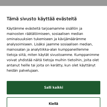
n
a
i
t
h
e
Tämä sivusto käyttää evästeitä
m
k
i
e
Käytämme evästeitä tarjoamamme sisällön ja
s
m
mainosten räätälöimiseen, sosiaalisen median
e
ä
ominaisuuksien tukemiseen ja kävijämäärämme
t
ä
analysoimiseen. Lisäksi jaamme sosiaalisen median,
k
n
mainosalan ja analytiikka-alan kumppaneillemme
i
v
tietoja siitä, miten käytät sivustoamme. Kumppanimme
n
a
voivat yhdistää näitä tietoja muihin tietoihin, joita olet
–
s
antanut heille tai joita on kerätty, kun olet käyttänyt
P
t
heidän palvelujaan.
i
u
r
u
Salli kaikki
k
l
a
l
n
i
Kiellä
m
s