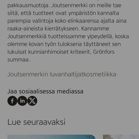
pakkausmuotoja. Joutsenmerkki on meille tae
siitä, että tuotteet ovat ympäristön kannalta
parempia valintoja koko elinkaarensa ajalta aina
raaka-aineista kierrätykseen. Kannamme
Joutsenmerkkiä tuotteissamme ylpeydellä, koska
olemme kovan työn tuloksena täyttäneet sen
lukuisat kunnianhimoiset kriteerit, Grönfors
summaa.
Joutsenmerkin luvanhaltijat
kosmetiikka
Jaa sosiaalisessa mediassa
Jaa
Jaa
Jaa
Facebookissa
LinkedInissä
X:ssä
Lue seuraavaksi
R
H