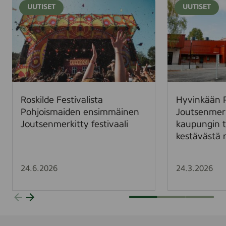
UUTISET
UUTISET
o
y
s
v
k
i
i
n
l
k
d
ä
e
ä
F
n
Roskilde Festivalista
Hyvinkään 
e
P
Pohjoismaiden ensimmäinen
Joutsenmer
s
a
Joutsenmerkitty festivaali
kaupungin t
t
a
kestävästä 
i
v
v
o
a
l
24.6.2026
24.3.2026
l
a
i
t
s
a
t
l