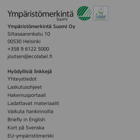
a
o
P
n
o
J
h
o
Ympäristömerkintä Suomi Oy
j
u
Siltasaarenkatu 10
o
t
00530 Helsinki
i
s
+358 9 6122 5000
s
e
joutsen@ecolabel.fi
m
n
a
m
Hyödyllisiä linkkejä
i
e
Yhteystiedot
d
r
Laskutusohjeet
e
k
Hakemusportaali
n
k
Ladattavat materiaalit
e
i
Vaikuta hankinnoilla
n
t
Briefly in English
s
u
Kort på Svenska
i
k
EU-ympäristömerkki
m
e