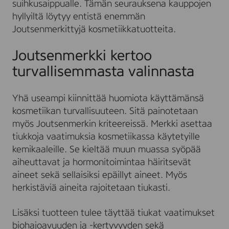
suihkusaippualle. Tämän seurauksena kauppojen
hyllyiltä löytyy entistä enemmän
Joutsenmerkittyjä kosmetiikkatuotteita.
Joutsenmerkki kertoo
turvallisemmasta valinnasta
Yhä useampi kiinnittää huomiota käyttämänsä
kosmetiikan turvallisuuteen. Sitä painotetaan
myös Joutsenmerkin kriteereissä. Merkki asettaa
tiukkoja vaatimuksia kosmetiikassa käytetyille
kemikaaleille. Se kieltää muun muassa syöpää
aiheuttavat ja hormonitoimintaa häiritsevät
aineet sekä sellaisiksi epäillyt aineet. Myös
herkistäviä aineita rajoitetaan tiukasti.
Lisäksi tuotteen tulee täyttää tiukat vaatimukset
biohajoavuuden ja -kertyvyyden sekä