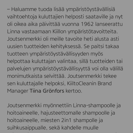
– Haluamme tuoda lisää ympäristöystävällisiä
vaihtoehtoja kuluttajien helposti saataville ja nyt
oli oikea aika päivittää vuonna 1962 lanseerattu
Linna vastaamaan Kiillon ympäristötavoitteita.
Joutsenmerkki oli meille tavoite heti alusta asti
uusien tuotteiden kehityksessä. Se paitsi takaa
tuotteen ympäristöystävällisyyden myös
helpottaa kuluttajan valintaa, sillä tuotteiden tai
palvelujen ympäristöystävällisyyttä voi olla välillä
monimutkaista selvittää. Joutsenmerkki tekee
sen kuluttajalle helpoksi, KiiltoCleanin Brand
Manager
Tiina Grönfors
kertoo.
Joutsenmerkki myönnettiin Linna-shampoolle ja
hoitoaineelle, hajusteettomalle shampoolle ja
hoitoaineelle, miesten 2in1 shampolle ja
suihkusaippualle, sekä kahdelle muulle