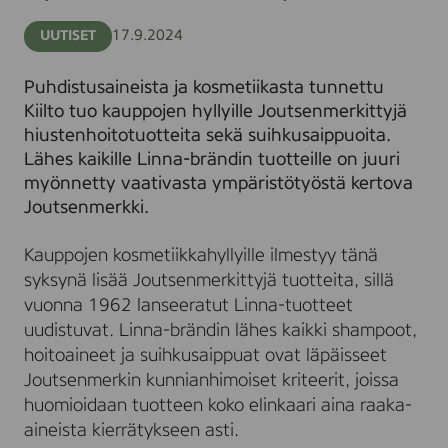
17.9.2024
UUTISET
Puhdistusaineista ja kosmetiikasta tunnettu
Kiilto tuo kauppojen hyllyille Joutsenmerkittyjä
hiustenhoitotuotteita sekä suihkusaippuoita.
Lähes kaikille Linna-brändin tuotteille on juuri
myönnetty vaativasta ympäristötyöstä kertova
Joutsenmerkki.
Kauppojen kosmetiikkahyllyille ilmestyy tänä
syksynä lisää Joutsenmerkittyjä tuotteita, sillä
vuonna 1962 lanseeratut Linna-tuotteet
uudistuvat. Linna-brändin lähes kaikki shampoot,
hoitoaineet ja suihkusaippuat ovat läpäisseet
Joutsenmerkin kunnianhimoiset kriteerit, joissa
huomioidaan tuotteen koko elinkaari aina raaka-
aineista kierrätykseen asti.