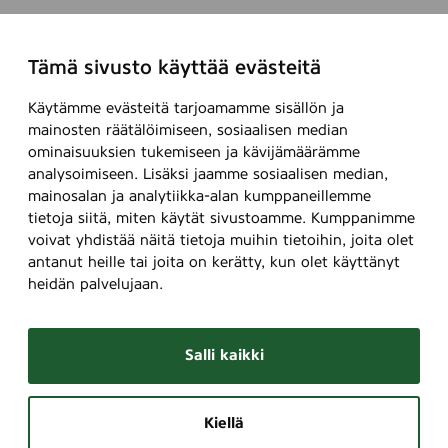
t
t
y
a
Tämä sivusto käyttää evästeitä
f
k
e
e
Käytämme evästeitä tarjoamamme sisällön ja
s
s
mainosten räätälöimiseen, sosiaalisen median
t
t
ominaisuuksien tukemiseen ja kävijämäärämme
i
ä
analysoimiseen. Lisäksi jaamme sosiaalisen median,
v
v
mainosalan ja analytiikka-alan kumppaneillemme
a
ä
tietoja siitä, miten käytät sivustoamme. Kumppanimme
a
s
voivat yhdistää näitä tietoja muihin tietoihin, joita olet
l
t
antanut heille tai joita on kerätty, kun olet käyttänyt
i
ä
heidän palvelujaan.
r
a
Salli kaikki
k
e
n
Kiellä
t