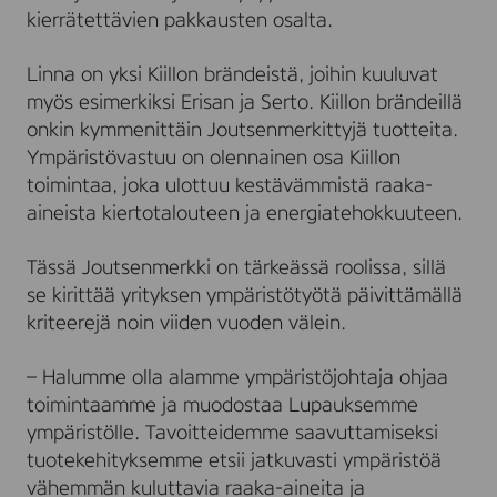
kierrätettävien pakkausten osalta.
Linna on yksi Kiillon brändeistä, joihin kuuluvat
myös esimerkiksi Erisan ja Serto. Kiillon brändeillä
onkin kymmenittäin Joutsenmerkittyjä tuotteita.
Ympäristövastuu on olennainen osa Kiillon
toimintaa, joka ulottuu kestävämmistä raaka-
aineista kiertotalouteen ja energiatehokkuuteen.
Tässä Joutsenmerkki on tärkeässä roolissa, sillä
se kirittää yrityksen ympäristötyötä päivittämällä
kriteerejä noin viiden vuoden välein.
– Halumme olla alamme ympäristöjohtaja ohjaa
toimintaamme ja muodostaa Lupauksemme
ympäristölle. Tavoitteidemme saavuttamiseksi
tuotekehityksemme etsii jatkuvasti ympäristöä
vähemmän kuluttavia raaka-aineita ja