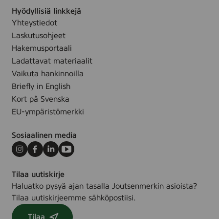
a
r
Hyödyllisiä linkkejä
e
k
Yhteystiedot
n
k
Laskutusohjeet
e
i
Hakemusportaali
m
n
Ladattavat materiaalit
m
o
Vaikuta hankinnoilla
ä
i
Briefly in English
n
l
Kort på Svenska
l
EU-ympäristömerkki
a
Sosiaalinen media
Instagram
Facebook
LinkedIn
Youtube
Tilaa uutiskirje
Haluatko pysyä ajan tasalla Joutsenmerkin asioista?
Tilaa uutiskirjeemme sähköpostiisi.
Tilaa