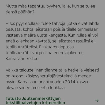
Mutta mitä tapahtuu pyyherullalle, kun se tulee
tiensä päähän?
– Jos pyyherullaan tulee tahroja, jotka eivät lähde
pesussa, kohta leikataan pois ja tilalle ommellaan
vastaava määrä uutta kangasta. Kun rullaa ei voi
enää ollenkaan käyttää, se leikataan rasuiksi eli
teollisuusräteiksi. Elinkaaren lopussa
teollisuusrätit voi polttaa energiajakeena,
Karnasaari kertoo.
Vaikka taloudellinen tilanne tällä hetkellä yleisesti
on huono, käsipyyherullajärjestelmällä menee
hyvin. Karnasaari arvioi vuoden 2014 kasvun
olevan viiden prosentin luokkaa.
Tutustu Joutsenmerkittyjen
tekstiilipalvelujen kriteereihin
Siirry