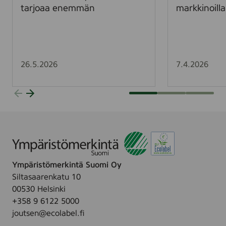
r
r
tarjoaa enemmän
markkinoilla
k
k
i
k
t
i
t
k
y
a
26.5.2026
7.4.2026
J
s
M
v
-
a
k
a
o
B
t
a
i
l
t
t
Ympäristömerkintä Suomi Oy
a
i
Siltasaarenkatu 10
r
a
00530 Helsinki
j
n
+358 9 6122 5000
o
m
joutsen@ecolabel.fi
a
a