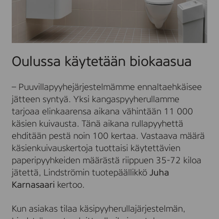
Oulussa käytetään biokaasua
– Puuvillapyyhejärjestelmämme ennaltaehkäisee
jätteen syntyä. Yksi kangaspyyherullamme
tarjoaa elinkaarensa aikana vähintään 11 000
käsien kuivausta. Tänä aikana rullapyyhettä
ehditään pestä noin 100 kertaa. Vastaava määrä
käsienkuivauskertoja tuottaisi käytettävien
paperipyyhkeiden määrästä riippuen 35-72 kiloa
jätettä, Lindströmin tuotepäällikkö
Juha
Karnasaari
kertoo.
Kun asiakas tilaa käsipyyherullajärjestelmän,