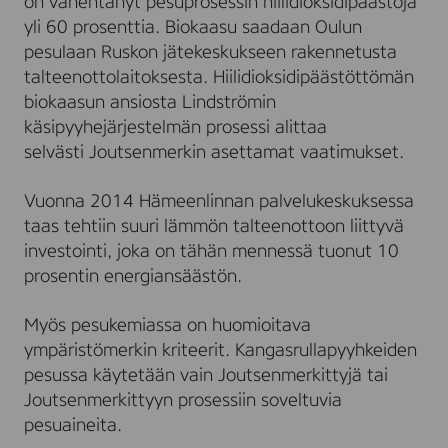
on vähentänyt pesuprosessin hiilidioksidipäästöjä
yli 60 prosenttia. Biokaasu saadaan Oulun
pesulaan Ruskon jätekeskukseen rakennetusta
talteenottolaitoksesta. Hiilidioksidipäästöttömän
biokaasun ansiosta Lindströmin
käsipyyhejärjestelmän prosessi alittaa
selvästi Joutsenmerkin asettamat vaatimukset.
Vuonna 2014 Hämeenlinnan palvelukeskuksessa
taas tehtiin suuri lämmön talteenottoon liittyvä
investointi, joka on tähän mennessä tuonut 10
prosentin energiansäästön.
Myös pesukemiassa on huomioitava
ympäristömerkin kriteerit. Kangasrullapyyhkeiden
pesussa käytetään vain Joutsenmerkittyjä tai
Joutsenmerkittyyn prosessiin soveltuvia
pesuaineita.