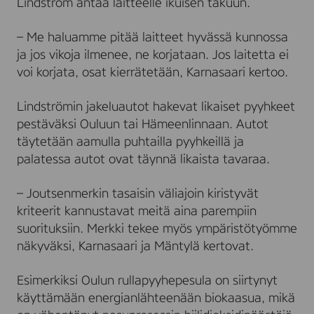
Lindström antaa laitteelle ikuisen takuun.
– Me haluamme pitää laitteet hyvässä kunnossa
ja jos vikoja ilmenee, ne korjataan. Jos laitetta ei
voi korjata, osat kierrätetään, Karnasaari kertoo.
Lindströmin jakeluautot hakevat likaiset pyyhkeet
pestäväksi Ouluun tai Hämeenlinnaan. Autot
täytetään aamulla puhtailla pyyhkeillä ja
palatessa autot ovat täynnä likaista tavaraa.
– Joutsenmerkin tasaisin väliajoin kiristyvät
kriteerit kannustavat meitä aina parempiin
suorituksiin. Merkki tekee myös ympäristötyömme
näkyväksi, Karnasaari ja Mäntylä kertovat.
Esimerkiksi Oulun rullapyyhepesula on siirtynyt
käyttämään energianlähteenään biokaasua, mikä