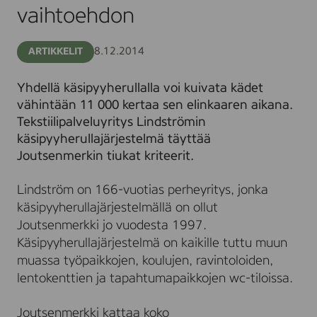
vaihtoehdon
8.12.2014
ARTIKKELIT
Yhdellä käsipyyherullalla voi kuivata kädet
vähintään 11 000 kertaa sen elinkaaren aikana.
Tekstiilipalveluyritys Lindströmin
käsipyyherullajärjestelmä täyttää
Joutsenmerkin tiukat kriteerit.
Lindström on 166-vuotias perheyritys, jonka
käsipyyherullajärjestelmällä on ollut
Joutsenmerkki jo vuodesta 1997.
Käsipyyherullajärjestelmä on kaikille tuttu muun
muassa työpaikkojen, koulujen, ravintoloiden,
lentokenttien ja tapahtumapaikkojen wc-tiloissa.
Joutsenmerkki kattaa koko