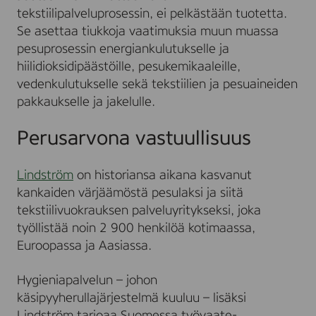
tekstiilipalveluprosessin, ei pelkästään tuotetta.
Se asettaa tiukkoja vaatimuksia muun muassa
pesuprosessin energiankulutukselle ja
hiilidioksidipäästöille, pesukemikaaleille,
vedenkulutukselle sekä tekstiilien ja pesuaineiden
pakkaukselle ja jakelulle.
Perusarvona vastuullisuus
Lindström
on historiansa aikana kasvanut
kankaiden värjäämöstä pesulaksi ja siitä
tekstiilivuokrauksen palveluyritykseksi, joka
työllistää noin 2 900 henkilöä kotimaassa,
Euroopassa ja Aasiassa.
Hygieniapalvelun – johon
käsipyyherullajärjestelmä kuuluu – lisäksi
Lindström tarjoaa Suomessa työvaate-,