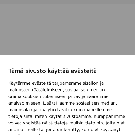
n
s
m
t
e
ö
r
m
k
e
i
r
t
k
t
k
y
i
Tämä sivusto käyttää evästeitä
f
y
e
h
Käytämme evästeitä tarjoamamme sisällön ja
s
ä
mainosten räätälöimiseen, sosiaalisen median
t
v
ominaisuuksien tukemiseen ja kävijämäärämme
i
a
analysoimiseen. Lisäksi jaamme sosiaalisen median,
v
h
mainosalan ja analytiikka-alan kumppaneillemme
a
v
tietoja siitä, miten käytät sivustoamme. Kumppanimme
a
e
voivat yhdistää näitä tietoja muihin tietoihin, joita olet
l
m
antanut heille tai joita on kerätty, kun olet käyttänyt