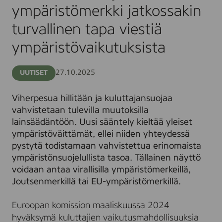
ympäristömerkki
ympäristömerkki jatkossakin
jatkossakin
turvallinen
turvallinen tapa viestiä
tapa
viestiä
ympäristövaikutuksista
ympäristövaikutuksista
27.10.2025
UUTISET
Viherpesua hillitään ja kuluttajansuojaa
vahvistetaan tulevilla muutoksilla
lainsäädäntöön. Uusi sääntely kieltää yleiset
ympäristöväittämät, ellei niiden yhteydessä
pystytä todistamaan vahvistettua erinomaista
ympäristönsuojelullista tasoa. Tällainen näyttö
voidaan antaa virallisilla ympäristömerkeillä,
Joutsenmerkillä tai EU-ympäristömerkillä.
Euroopan komission maaliskuussa 2024
hyväksymä kuluttajien vaikutusmahdollisuuksia