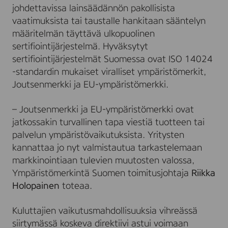
johdettavissa lainsäädännön pakollisista
vaatimuksista tai taustalle hankitaan sääntelyn
määritelmän täyttävä ulkopuolinen
sertifiointijärjestelmä. Hyväksytyt
sertifiointijärjestelmät Suomessa ovat ISO 14024
-standardin mukaiset viralliset ympäristömerkit,
Joutsenmerkki ja EU-ympäristömerkki.
– Joutsenmerkki ja EU-ympäristömerkki ovat
jatkossakin turvallinen tapa viestiä tuotteen tai
palvelun ympäristövaikutuksista. Yritysten
kannattaa jo nyt valmistautua tarkastelemaan
markkinointiaan tulevien muutosten valossa,
Ympäristömerkintä Suomen toimitusjohtaja
Riikka
Holopainen
toteaa.
Kuluttajien vaikutusmahdollisuuksia vihreässä
siirtymässä koskeva direktiivi astui voimaan