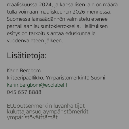
maaliskuussa 2024, ja kansallisen lain on määrä
tulla voimaan maaliskuuhun 2026 mennessä.
Suomessa lainsäädännön valmistelu etenee
parhaillaan lausuntokierroksella. Hallituksen
esitys on tarkoitus antaa eduskunnalle
vuodenvaihteen jälkeen.
Lisätietoja:
Karin Bergbom
kriteeripäällikkö, Ympäristömerkintä Suomi
karin.bergbom@ecolabel.fi
045 657 8888
EU
Joutsenmerkin luvanhaltijat
kuluttajansuoja
ympäristömerkit
ympäristöväittämät