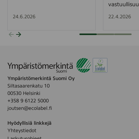
i
n
vastuullisu
v
t
a
e
24.6.2026
22.4.2026
l
l
i
y
s
k
t
i
a
r
P
i
o
s
h
t
Ympäristömerkintä Suomi Oy
j
y
Siltasaarenkatu 10
o
y
00530 Helsinki
i
–
+358 9 6122 5000
s
J
joutsen@ecolabel.fi
m
o
a
u
Hyödyllisiä linkkejä
i
t
Yhteystiedot
d
s
Laskutusohjeet