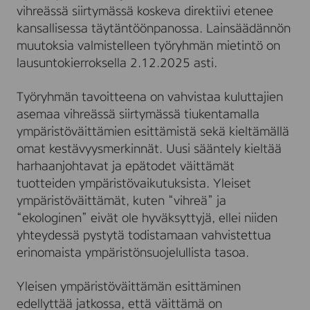
vihreässä siirtymässä koskeva direktiivi etenee
kansallisessa täytäntöönpanossa. Lainsäädännön
muutoksia valmistelleen työryhmän mietintö on
lausuntokierroksella 2.12.2025 asti.
Työryhmän tavoitteena on vahvistaa kuluttajien
asemaa vihreässä siirtymässä tiukentamalla
ympäristöväittämien esittämistä sekä kieltämällä
omat kestävyysmerkinnät. Uusi sääntely kieltää
harhaanjohtavat ja epätodet väittämät
tuotteiden ympäristövaikutuksista. Yleiset
ympäristöväittämät, kuten “vihreä” ja
“ekologinen” eivät ole hyväksyttyjä, ellei niiden
yhteydessä pystytä todistamaan vahvistettua
erinomaista ympäristönsuojelullista tasoa.
Yleisen ympäristöväittämän esittäminen
edellyttää jatkossa, että väittämä on