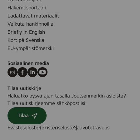
e
e
Hakemusportaali
n
n
Ladattavat materiaalit
e
m
Vaikuta hankinnoilla
n
e
Briefly in English
s
r
Kort på Svenska
i
k
EU-ympäristömerkki
m
k
m
i
Sosiaalinen media
ä
j
i
a
Instagram
Facebook
LinkedIn
Youtube
n
E
e
U
Tilaa uutiskirje
n
-
Haluatko pysyä ajan tasalla Joutsenmerkin asioista?
J
y
Tilaa uutiskirjeemme sähköpostiisi.
o
m
Tilaa
u
p
t
ä
Evästeseloste
Rekisteriseloste
Saavutettavuus
s
r
e
i