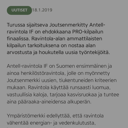
finaalissa
18.1.2019
UUTISET
Turussa sijaitseva Joutsenmerkitty Antell-
ravintola IF on ehdokkaana PRO-kilpailun
finaalissa. Ravintola-alan ammattilaisten
kilpailun tarkoituksena on nostaa alan
arvostusta ja houkutella uusia työntekijöitä.
Antell-ravintola IF on Suomen ensimmäinen ja
ainoa henkilöstöravintola, jolle on myönnetty
Joutsenmerkki uusien, tiukentuneiden kriteerien
mukaan. Ravintola käyttää runsaasti luomua,
vastuullisia kaloja, tarjoaa kasvisruokaa ja tuntee
aina pääraaka-aineidensa alkuperän.
Ympäristömerkki edellyttää, että ravintola
vähentää energian- ja vedenkulutusta,