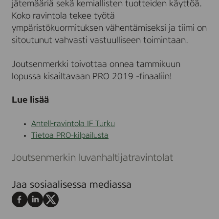
jätemääriä sekä kemiallisten tuotteiden käyttöä.
Koko ravintola tekee työtä
ympäristökuormituksen vähentämiseksi ja tiimi on
sitoutunut vahvasti vastuulliseen toimintaan.
Joutsenmerkki toivottaa onnea tammikuun
lopussa kisailtavaan PRO 2019 -finaaliin!
Lue lisää
Antell-ravintola IF Turku
Tietoa PRO-kilpailusta
Joutsenmerkin luvanhaltijat
ravintolat
Jaa sosiaalisessa mediassa
Jaa
Jaa
Jaa
Facebookissa
LinkedInissä
X:ssä