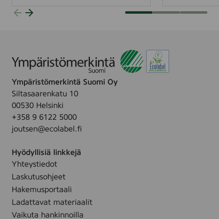
i
t
s
a
t
l
a
o
P
n
o
J
h
o
Ympäristömerkintä Suomi Oy
j
u
Siltasaarenkatu 10
o
t
00530 Helsinki
i
s
+358 9 6122 5000
s
e
joutsen@ecolabel.fi
m
n
a
m
Hyödyllisiä linkkejä
i
e
Yhteystiedot
d
r
Laskutusohjeet
e
k
Hakemusportaali
n
k
Ladattavat materiaalit
e
i
Vaikuta hankinnoilla
n
t