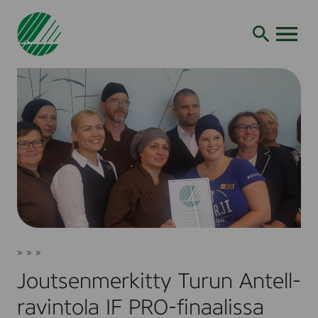
Siirry
hakuun
AVAA VALI
Joutsenmerkitty
Joutsenmerkki
»
»
»
Turun
Ajankohtaista
Uutiset
Antell-
Joutsenmerkitty Turun Antell-
ravintola
IF
ravintola IF PRO-finaalissa
PRO-