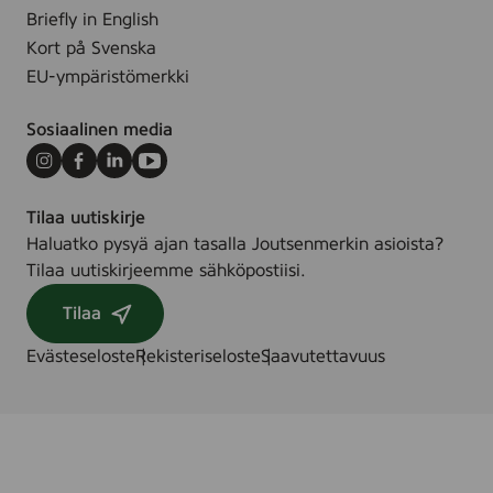
Briefly in English
s
u
Kort på Svenska
i
k
EU-ympäristömerkki
m
e
m
e
Sosiaalinen media
ä
k
i
a
Instagram
Facebook
LinkedIn
Youtube
n
u
e
p
Tilaa uutiskirje
n
u
Haluatko pysyä ajan tasalla Joutsenmerkin asioista?
J
n
Tilaa uutiskirjeemme sähköpostiisi.
o
g
Tilaa
u
i
t
n
Evästeseloste
Rekisteriseloste
Saavutettavuus
s
t
e
a
n
v
m
o
e
i