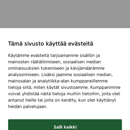
r
t
k
t
i
e
t
i
t
t
y
a
Tämä sivusto käyttää evästeitä
f
k
e
e
Käytämme evästeitä tarjoamamme sisällön ja
s
s
mainosten räätälöimiseen, sosiaalisen median
t
t
ominaisuuksien tukemiseen ja kävijämäärämme
i
ä
analysoimiseen. Lisäksi jaamme sosiaalisen median,
v
v
mainosalan ja analytiikka-alan kumppaneillemme
a
ä
tietoja siitä, miten käytät sivustoamme. Kumppanimme
a
s
voivat yhdistää näitä tietoja muihin tietoihin, joita olet
l
t
antanut heille tai joita on kerätty, kun olet käyttänyt
i
ä
heidän palvelujaan.
r
a
Salli kaikki
k