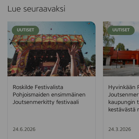
Lue seuraavaksi
R
H
UUTISET
UUTISET
o
y
s
v
k
i
i
n
l
k
d
ä
e
ä
F
n
Roskilde Festivalista
Hyvinkään 
e
P
Pohjoismaiden ensimmäinen
Joutsenmer
s
a
Joutsenmerkitty festivaali
kaupungin t
t
a
kestävästä 
i
v
v
o
a
l
24.6.2026
24.3.2026
l
a