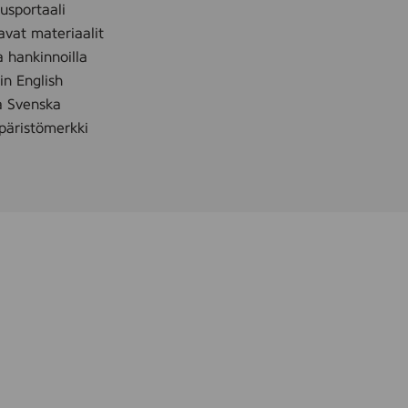
k
sportaali
e
avat materiaalit
6
a hankinnoilla
0
 in English
0
å Svenska
m
äristömerkki
l