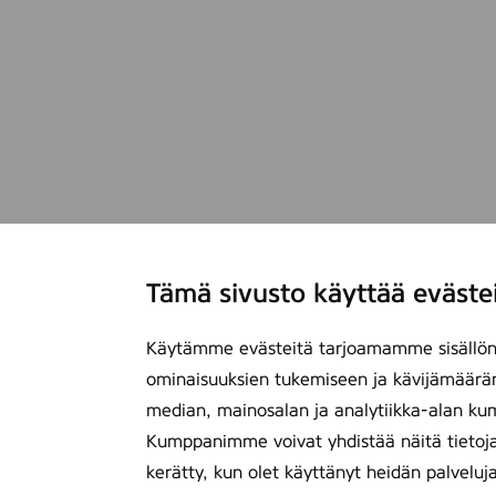
t
r
o
n
,
7
5
0
m
l
Tämä sivusto käyttää eväste
Käytämme evästeitä tarjoamamme sisällön 
ominaisuuksien tukemiseen ja kävijämäärä
median, mainosalan ja analytiikka-alan ku
Kumppanimme voivat yhdistää näitä tietoja mu
kerätty, kun olet käyttänyt heidän palveluj