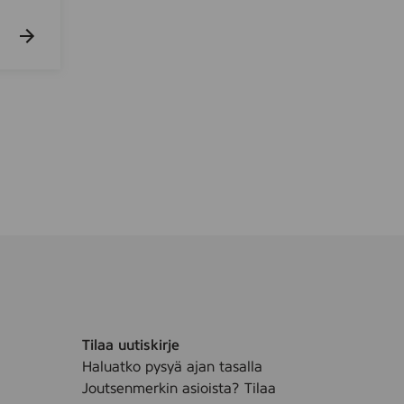
m
e
r
i
/
R
e
n
g
ö
r
i
n
g
s
g
Tilaa uutiskirje
e
Haluatko pysyä ajan tasalla
l
Joutsenmerkin asioista? Tilaa
h