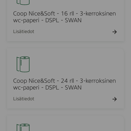
S
C
p
4
o
U
N
Coop Nice&Soft - 16 rll - 3-kerroksinen
R
f
F
i
wc-paperi - DSPL - SWAN
X
t
S
c
1
t
Lisätiedot
C
e
o
®
&
i
W
S
l
C
T
o
e
o
E
f
t
o
3
t
p
p
P
-
a
N
Coop Nice&Soft - 24 rll - 3-kerroksinen
2
1
p
i
wc-paperi - DSPL - SWAN
4
6
e
c
R
r
Lisätiedot
r
e
X
l
&
1
l
S
-
C
o
3
o
f