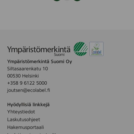
e
a
u
r
r
p
a
i
a
e
v
8
r
a
s
r
i
i
l
v
u
Ympäristömerkintä Suomi Oy
Siltasaarenkatu 10
00530 Helsinki
+358 9 6122 5000
joutsen@ecolabel.fi
Hyödyllisiä linkkejä
Yhteystiedot
Laskutusohjeet
Hakemusportaali