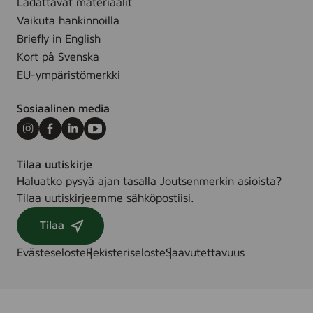
Ladattavat materiaalit
Vaikuta hankinnoilla
Briefly in English
Kort på Svenska
EU-ympäristömerkki
Sosiaalinen media
Instagram
Facebook
LinkedIn
Youtube
Tilaa uutiskirje
Haluatko pysyä ajan tasalla Joutsenmerkin asioista?
Tilaa uutiskirjeemme sähköpostiisi.
Tilaa
Evästeseloste
Rekisteriseloste
Saavutettavuus