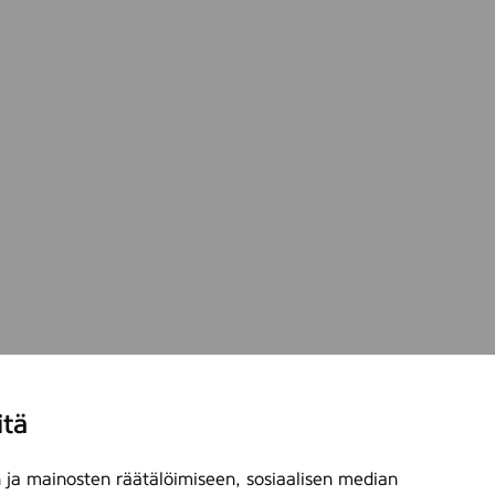
itä
ja mainosten räätälöimiseen, sosiaalisen median