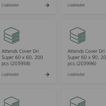
x
v
Lisätiedot
Lisätiedot
9
e
0
r
,
D
A
1
r
t
2
i
t
0
P
e
p
l
m
n
c
u
d
Attends Cover Dri
Attends Cover Dri
s
s
s
Super 60 x 60, 200
Super 60 x 90, 2
(
8
C
pcs (203958)
pcs (203996)
2
0
o
0
x
v
Lisätiedot
Lisätiedot
7
1
e
0
7
r
1
0
D
H
7
,
r
e
)
2
i
l