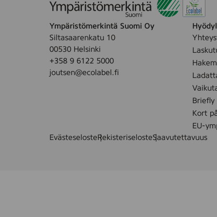
0
x
3
9
Ympäristömerkintä Suomi Oy
Hyödyll
9
0
Siltasaarenkatu 10
Yhteys
5
,
00530 Helsinki
Laskut
8
7
+358 9 6122 5000
Hakemu
)
2
joutsen@ecolabel.fi
Ladatt
p
Vaikut
c
Briefly
s
Kort p
(
2
EU-ymp
0
Evästeseloste
Rekisteriseloste
Saavutettavuus
5
6
1
7
)