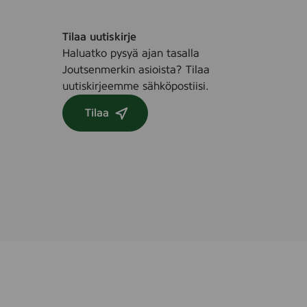
5
6
Tilaa uutiskirje
1
Haluatko pysyä ajan tasalla
7
Joutsenmerkin asioista? Tilaa
)
uutiskirjeemme sähköpostiisi.
Tilaa