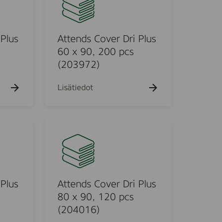
t
h
k
a
u
e
k
e
n
u
h
d
 Plus
Attends Cover Dri Plus
e
t
h
o
s
60 x 90, 200 pcs
t
C
(203972)
o
o
v
Lisätiedot
e
r
D
A
r
t
i
t
P
e
l
n
u
d
 Plus
Attends Cover Dri Plus
s
s
80 x 90, 120 pcs
6
C
(204016)
0
o