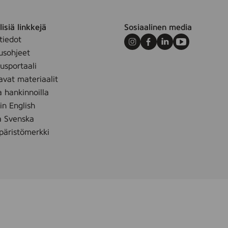
0
3
isiä linkkejä
Sosiaalinen media
9
tiedot
9
Instagram
Facebook
LinkedIn
Youtube
usohjeet
6
sportaali
)
avat materiaalit
a hankinnoilla
 in English
å Svenska
äristömerkki