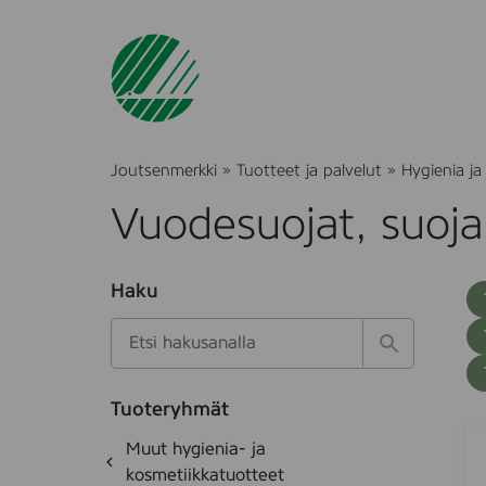
Joutsenmerkki
»
Tuotteet ja palvelut
»
Hygienia ja
Vuodesuojat, suoja
O
Haku
T
S
h
u
i
u
k
l
H
t
o
a
a
o
t
k
k
e
Tuoteryhmät
s
a
A
S
d
i
O
Muut hygienia- ja
e
i
t
h
k
kosmetiikkatuotteet
t