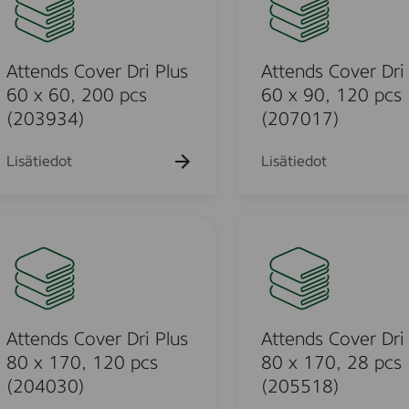
n
n
t
h
h
k
k
k
ä
ä
a
a
u
u
u
e
h
h
k
k
e
e
e
n
a
a
u
u
h
h
h
k
k
d
Attends Cover Dri Plus
Attends Cover Dri
e
e
t
t
t
u
u
h
h
o
o
o
s
60 x 60, 200 pcs
60 x 90, 120 pcs
e
e
t
t
C
(203934)
(207017)
h
h
o
o
t
t
o
o
o
v
Lisätiedot
Lisätiedot
e
r
u
D
A
r
t
i
t
P
o
u
e
l
n
o
u
d
Attends Cover Dri Plus
Attends Cover Dri
s
s
80 x 170, 120 pcs
80 x 170, 28 pcs
d
6
C
(204030)
(205518)
0
o