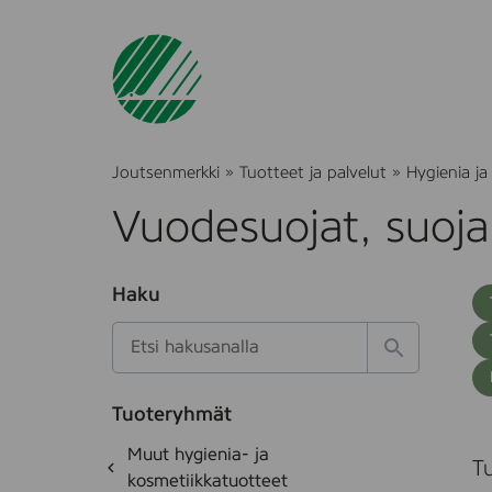
Joutsenmerkki
»
Tuotteet ja palvelut
»
Hygienia ja
Vuodesuojat, suoja
O
Haku
T
S
h
u
i
u
k
l
H
t
o
a
a
o
t
k
k
e
Tuoteryhmät
s
a
S
d
i
O
Muut hygienia- ja
e
i
Tu
h
k
kosmetiikkatuotteet
t