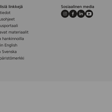
isiä linkkejä
Sosiaalinen media
tiedot
Instagram
Facebook
LinkedIn
Youtube
usohjeet
sportaali
avat materiaalit
a hankinnoilla
 in English
m
å Svenska
äristömerkki