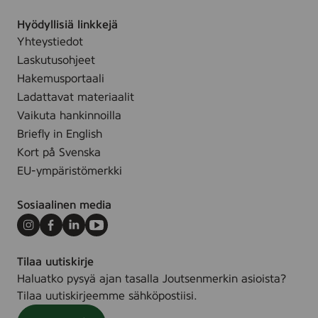
2
Hyödyllisiä linkkejä
0
Yhteystiedot
5
Laskutusohjeet
6
Hakemusportaali
1
Ladattavat materiaalit
7
Vaikuta hankinnoilla
)
Briefly in English
Kort på Svenska
EU-ympäristömerkki
Sosiaalinen media
Instagram
Facebook
LinkedIn
Youtube
Tilaa uutiskirje
Haluatko pysyä ajan tasalla Joutsenmerkin asioista?
Tilaa uutiskirjeemme sähköpostiisi.