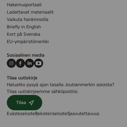
Hakemusportaali
.
Ladattavat materiaalit
Vaikuta hankinnoilla
Briefly in English
Kort på Svenska
EU-ympäristömerkki
Sosiaalinen media
Instagram
Facebook
LinkedIn
Youtube
Tilaa uutiskirje
Haluatko pysyä ajan tasalla Joutsenmerkin asioista?
Tilaa uutiskirjeemme sähköpostiisi.
Tilaa
Evästeseloste
Rekisteriseloste
Saavutettavuus