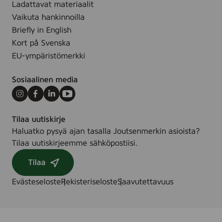
Ladattavat materiaalit
.
Vaikuta hankinnoilla
Briefly in English
Kort på Svenska
EU-ympäristömerkki
Sosiaalinen media
Instagram
Facebook
LinkedIn
Youtube
Tilaa uutiskirje
Haluatko pysyä ajan tasalla Joutsenmerkin asioista?
Tilaa uutiskirjeemme sähköpostiisi.
Tilaa
Evästeseloste
Rekisteriseloste
Saavutettavuus