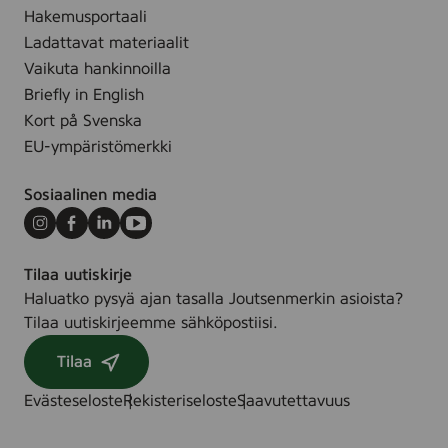
Hakemusportaali
.
Ladattavat materiaalit
Vaikuta hankinnoilla
Briefly in English
Kort på Svenska
EU-ympäristömerkki
Sosiaalinen media
Instagram
Facebook
LinkedIn
Youtube
Tilaa uutiskirje
Haluatko pysyä ajan tasalla Joutsenmerkin asioista?
Tilaa uutiskirjeemme sähköpostiisi.
Tilaa
Evästeseloste
Rekisteriseloste
Saavutettavuus