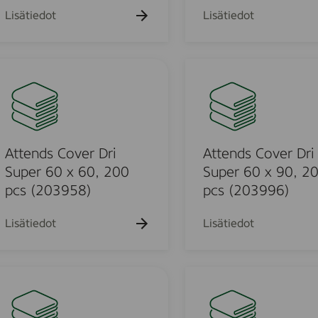
x
v
Lisätiedot
Lisätiedot
9
e
0
r
,
D
A
1
r
t
2
i
t
0
P
e
p
l
m
n
c
u
d
Attends Cover Dri
Attends Cover Dri
s
s
s
Super 60 x 60, 200
Super 60 x 90, 2
(
8
C
pcs (203958)
pcs (203996)
2
0
o
0
x
v
Lisätiedot
Lisätiedot
7
1
e
0
7
r
1
0
D
H
7
,
r
e
)
2
i
l