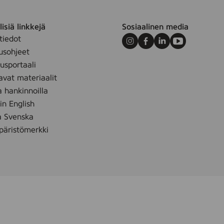
0
3
isiä linkkejä
Sosiaalinen media
9
tiedot
9
Instagram
Facebook
LinkedIn
Youtube
usohjeet
6
sportaali
)
avat materiaalit
a hankinnoilla
 in English
å Svenska
äristömerkki