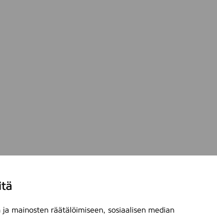
itä
ja mainosten räätälöimiseen, sosiaalisen median