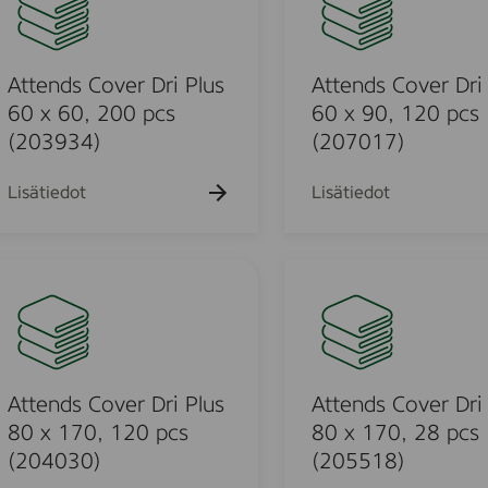
n
n
t
h
h
k
k
k
ä
ä
a
a
u
u
u
e
h
h
k
k
e
e
e
n
a
a
u
u
h
h
h
k
k
d
Attends Cover Dri Plus
Attends Cover Dri
e
e
t
t
t
u
u
h
h
o
o
o
s
60 x 60, 200 pcs
60 x 90, 120 pcs
e
e
t
t
C
(203934)
(207017)
h
h
o
o
t
t
o
o
o
v
Lisätiedot
Lisätiedot
e
r
u
D
A
r
t
i
t
P
o
u
e
l
n
o
u
d
Attends Cover Dri Plus
Attends Cover Dri
s
s
80 x 170, 120 pcs
80 x 170, 28 pcs
d
6
C
(204030)
(205518)
0
o