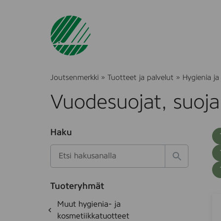
Joutsenmerkki
»
Tuotteet ja palvelut
»
Hygienia ja
Vuodesuojat, suoja
O
Haku
T
S
h
u
i
u
k
l
H
t
o
a
a
o
t
k
k
e
Tuoteryhmät
s
a
A
S
d
i
O
Muut hygienia- ja
e
i
t
h
k
kosmetiikkatuotteet
t