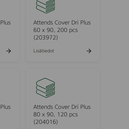
t
h
k
a
u
e
k
e
n
u
h
d
 Plus
Attends Cover Dri Plus
e
t
h
o
s
60 x 90, 200 pcs
t
C
(203972)
o
o
v
Lisätiedot
e
r
D
A
r
t
i
t
P
e
l
n
u
d
 Plus
Attends Cover Dri Plus
s
s
80 x 90, 120 pcs
6
C
(204016)
0
o