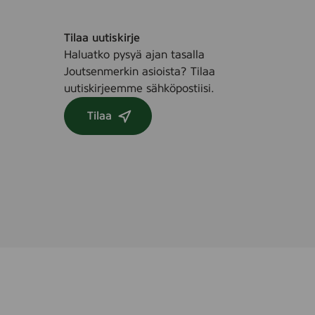
5
6
Tilaa uutiskirje
1
Haluatko pysyä ajan tasalla
7
Joutsenmerkin asioista? Tilaa
)
uutiskirjeemme sähköpostiisi.
Tilaa