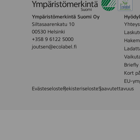
0
x
3
9
Ympäristömerkintä Suomi Oy
Hyödyll
9
0
Siltasaarenkatu 10
Yhteys
5
,
00530 Helsinki
Laskut
8
7
+358 9 6122 5000
Hakemu
)
2
joutsen@ecolabel.fi
Ladatt
p
Vaikut
c
Briefly
s
Kort p
(
2
EU-ymp
0
Evästeseloste
Rekisteriseloste
Saavutettavuus
5
6
1
7
)