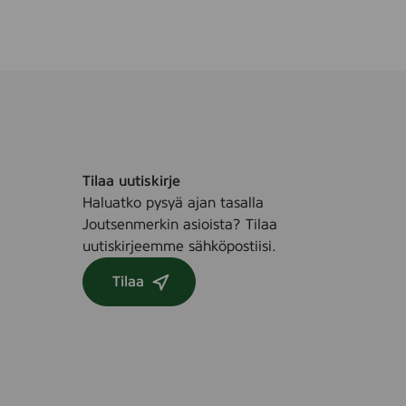
0
c
p
s
c
s
(
2
0
3
Tilaa uutiskirje
9
Haluatko pysyä ajan tasalla
9
Joutsenmerkin asioista? Tilaa
6
uutiskirjeemme sähköpostiisi.
)
Tilaa