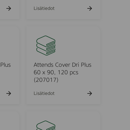
a
F
Lisätiedot
ø
d
e
A
L
t
a
t
r
e
g
n
e
d
 Plus
Attends Cover Dri Plus
s
60 x 90, 120 pcs
C
(207017)
o
v
Lisätiedot
e
r
D
A
r
t
i
t