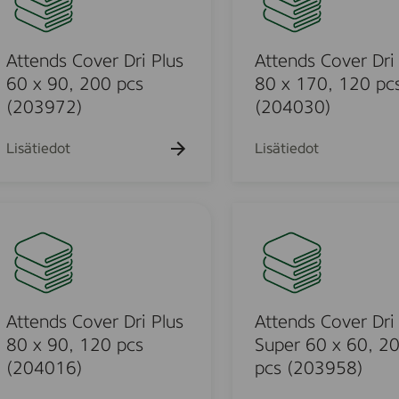
P
e
l
n
u
d
Attends Cover Dri Plus
Attends Cover Dri
s
s
60 x 90, 200 pcs
80 x 170, 120 pc
6
C
(203972)
(204030)
0
o
x
v
Lisätiedot
Lisätiedot
6
e
0
r
,
D
A
2
r
t
0
i
t
0
P
e
p
l
n
c
u
d
Attends Cover Dri Plus
Attends Cover Dri
s
s
s
80 x 90, 120 pcs
Super 60 x 60, 2
(
8
C
(204016)
pcs (203958)
2
0
o
0