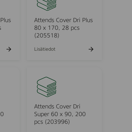
P
e
l
n
u
d
 Plus
Attends Cover Dri Plus
s
s
s
80 x 170, 28 pcs
6
C
(205518)
0
o
x
v
Lisätiedot
9
e
0
r
,
D
A
1
r
t
2
i
t
0
P
e
p
l
n
c
u
d
Attends Cover Dri
s
s
s
00
Super 60 x 90, 200
(
8
C
pcs (203996)
2
0
o
0