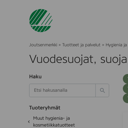
Joutsenmerkki
»
Tuotteet ja palvelut
»
Hygienia ja
Vuodesuojat, suoja
O
Haku
T
S
h
u
i
u
k
l
H
t
o
a
a
o
t
k
k
e
Tuoteryhmät
s
a
A
S
d
i
O
Muut hygienia- ja
e
i
S
h
k
kosmetiikkatuotteet
t