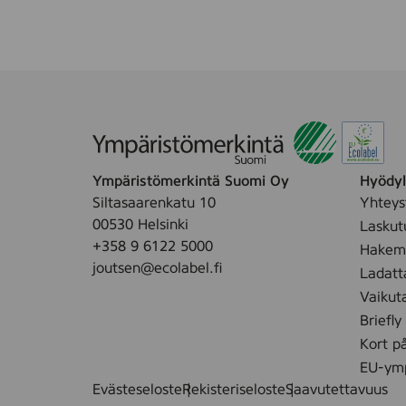
p
u
c
p
s
e
(
r
2
6
0
0
4
x
0
9
Ympäristömerkintä Suomi Oy
Hyödyll
1
0
Siltasaarenkatu 10
Yhteys
6
,
00530 Helsinki
Laskut
)
7
+358 9 6122 5000
Hakemu
2
joutsen@ecolabel.fi
Ladatt
p
Vaikut
c
Briefly
s
Kort p
(
2
EU-ymp
0
Evästeseloste
Rekisteriseloste
Saavutettavuus