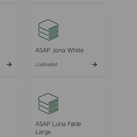
6
A
S
A
P
J
o
ASAP Jona White
n
a
Lisätiedot
W
h
i
A
t
S
e
A
P
L
u
ASAP Luna Føde
n
Large