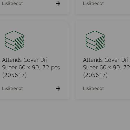
x
v
Lisätiedot
Lisätiedot
3
1
e
9
7
r
3
0
D
A
4
,
r
t
)
1
i
t
2
S
e
0
u
n
p
p
d
Attends Cover Dri
Attends Cover Dri
c
e
s
Super 60 x 90, 72 pcs
Super 60 x 90, 72
s
r
C
(205617)
(205617)
(
6
o
2
0
v
Lisätiedot
Lisätiedot
0
x
e
4
6
r
0
0
D
3
,
r
0
2
i
)
0
S