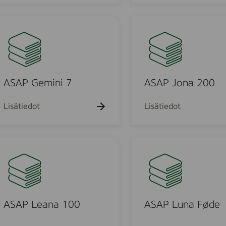
y
t
A
o
S
p
A
M
P
e
J
d
o
ASAP Gemini 7
ASAP Jona 200
i
m
n
u
a
Lisätiedot
Lisätiedot
m
2
0
0
A
S
A
P
L
u
ASAP Leana 100
ASAP Luna Føde
n