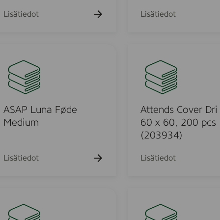
a
F
Lisätiedot
Lisätiedot
ø
d
e
A
t
t
e
n
d
ASAP Luna Føde
Attends Cover Dri
s
Medium
60 x 60, 200 pcs
C
(203934)
o
v
Lisätiedot
Lisätiedot
e
r
D
A
r
t
i
t