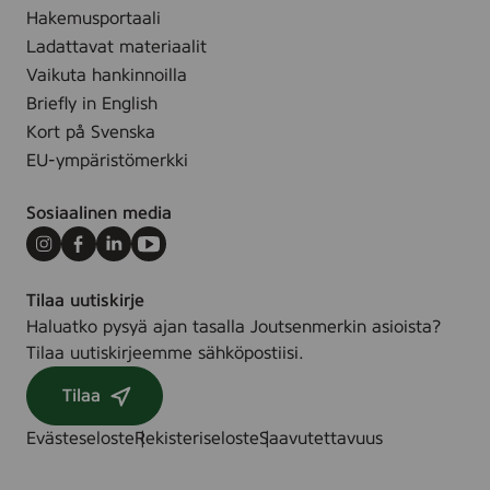
Hakemusportaali
.
Ladattavat materiaalit
Vaikuta hankinnoilla
Briefly in English
Kort på Svenska
EU-ympäristömerkki
Sosiaalinen media
Instagram
Facebook
LinkedIn
Youtube
Tilaa uutiskirje
Haluatko pysyä ajan tasalla Joutsenmerkin asioista?
Tilaa uutiskirjeemme sähköpostiisi.
Tilaa
Evästeseloste
Rekisteriseloste
Saavutettavuus