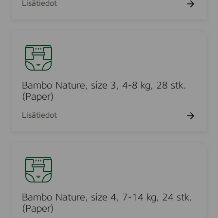
Lisätiedot
,
t
,
1
u
2
2
r
-
B
p
e
4
a
c
,
k
m
s
s
g
b
i
,
o
Bambo Nature, size 3, 4-8 kg, 28 stk.
z
2
N
(Paper)
e
2
a
2
Lisätiedot
s
t
,
t
u
3
k
r
-
B
.
e
6
a
(
,
k
m
P
s
g
b
a
i
,
o
Bambo Nature, size 4, 7-14 kg, 24 stk.
p
z
3
N
(Paper)
e
e
0