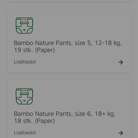
u
z
a
r
e
B
l
e
8
a
l
P
(
m
,
a
4
b
3
n
X
o
Bambo Nature Pants, size 5, 12-18 kg,
8
t
L
N
19 stk. (Paper)
s
s
)
a
t
,
Lisätiedot
,
t
k
s
1
u
)
i
6
r
z
B
p
e
e
a
c
P
4
m
s
a
,
b
n
7
o
Bambo Nature Pants, size 6, 18+ kg,
t
-
N
18 stk. (Paper)
s
1
a
,
Lisätiedot
4
t
s