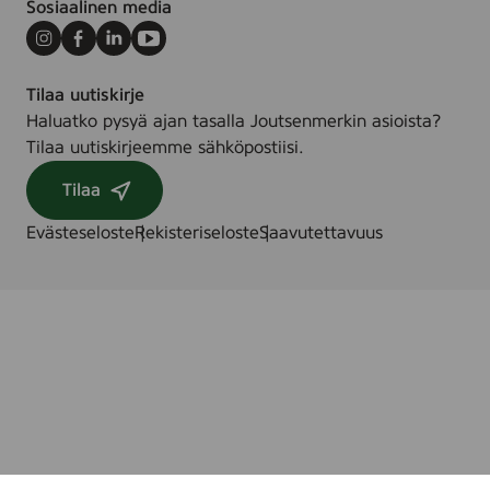
Sosiaalinen media
Instagram
Facebook
LinkedIn
Youtube
Tilaa uutiskirje
Haluatko pysyä ajan tasalla Joutsenmerkin asioista?
Tilaa uutiskirjeemme sähköpostiisi.
Tilaa
Evästeseloste
Rekisteriseloste
Saavutettavuus