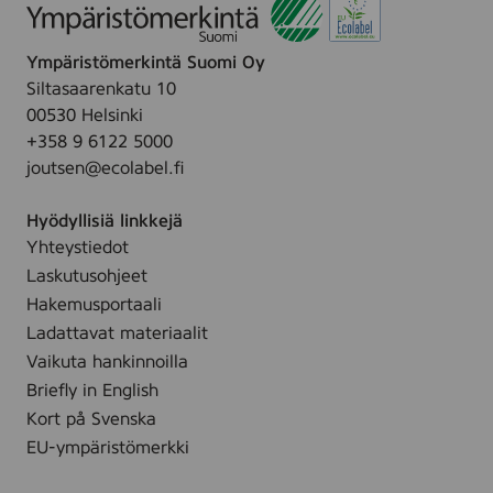
a
3
0
p
2
s
e
Ympäristömerkintä Suomi Oy
p
t
r
Siltasaarenkatu 10
c
k
)
00530 Helsinki
s
.
+358 9 6122 5000
(
joutsen@ecolabel.fi
P
a
Hyödyllisiä linkkejä
p
Yhteystiedot
e
Laskutusohjeet
r
Hakemusportaali
)
Ladattavat materiaalit
Vaikuta hankinnoilla
Briefly in English
Kort på Svenska
EU-ympäristömerkki