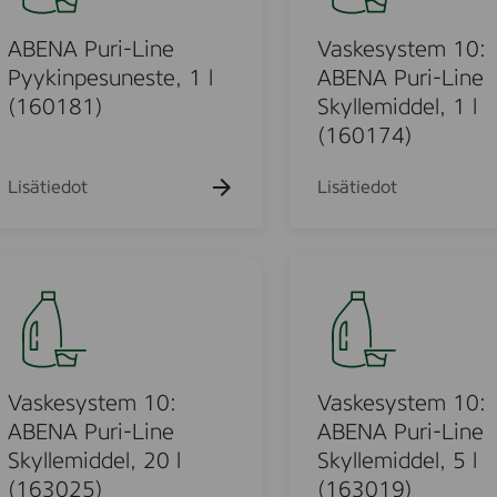
h
h
k
k
k
e
a
a
u
u
u
k
k
s
ABENA Puri-Line
Vaskesystem 10:
e
e
e
u
u
h
h
h
y
Pyykinpesuneste, 1 l
ABENA Puri-Line
e
e
t
t
t
s
(160181)
Skyllemiddel, 1 l
h
h
o
o
o
t
t
t
(160174)
o
o
e
m
Lisätiedot
Lisätiedot
1
u
0
:
V
A
a
B
o
s
E
k
u
N
e
A
s
Vaskesystem 10:
Vaskesystem 10:
o
P
y
ABENA Puri-Line
ABENA Puri-Line
u
d
s
Skyllemiddel, 20 l
Skyllemiddel, 5 l
r
t
(163025)
(163019)