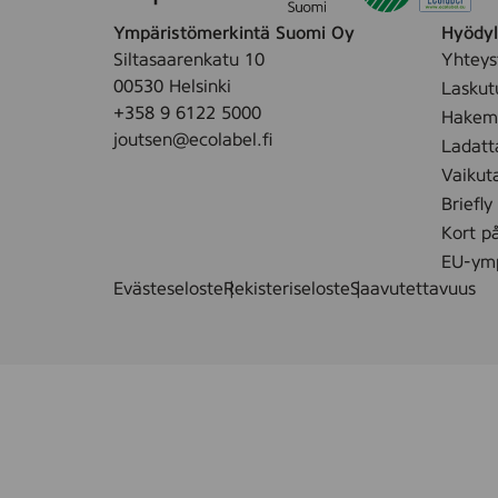
2
d
-
5
Ympäristömerkintä Suomi Oy
Hyödyll
d
L
)
Siltasaarenkatu 10
Yhteys
e
i
00530 Helsinki
Laskut
l
n
+358 9 6122 5000
Hakemu
,
e
joutsen@ecolabel.fi
1
Ladatt
T
0
Vaikut
ø
l
Briefly
j
(
Kort p
v
1
a
EU-ymp
6
s
Evästeseloste
Rekisteriseloste
Saavutettavuus
3
k
0
,
3
1
9
l
)
(
1
6