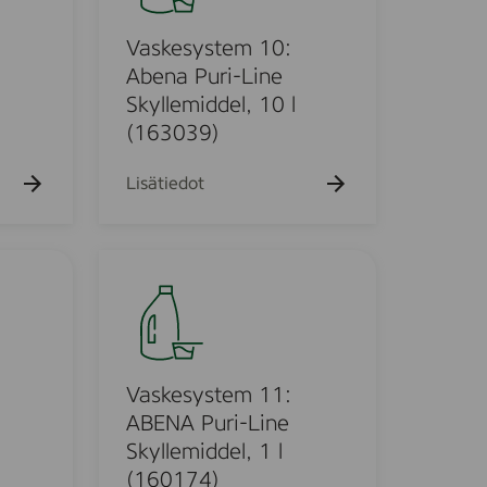
k
e
u
s
Vaskesystem 10:
e
h
y
Abena Puri-Line
t
s
Skyllemiddel, 10 l
o
t
(163039)
e
m
Lisätiedot
1
0
:
V
A
a
b
s
e
k
n
e
a
s
Vaskesystem 11:
P
y
ABENA Puri-Line
u
s
Skyllemiddel, 1 l
r
t
(160174)