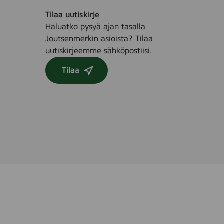
4
d
)
Tilaa uutiskirje
d
Haluatko pysyä ajan tasalla
e
Joutsenmerkin asioista? Tilaa
l
uutiskirjeemme sähköpostiisi.
,
5
Tilaa
l
(
1
6
3
0
1
9
)