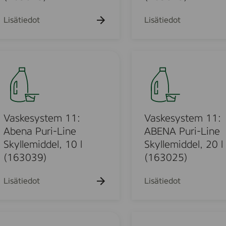
i
e
-
m
Lisätiedot
Lisätiedot
L
1
i
0
n
:
V
e
A
a
S
B
s
k
E
k
m
y
N
e
l
A
s
Vaskesystem 11:
Vaskesystem 11:
l
P
y
Abena Puri-Line
ABENA Puri-Line
e
u
s
Skyllemiddel, 10 l
Skyllemiddel, 20 l
m
r
t
(163039)
(163025)
i
i
e
d
-
m
Lisätiedot
Lisätiedot
d
L
1
e
i
1
l
n
:
V
,
e
A