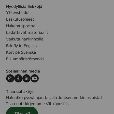
t
g
Hyödyllisiä linkkejä
o
Yhteystiedot
n
Laskutusohjeet
T
a
Hakemusportaali
h
Ladattavat materiaalit
r
Vaikuta hankinnoilla
a
Briefly in English
n
Kort på Svenska
p
EU-ympäristömerkki
o
i
Sosiaalinen media
s
t
Instagram
Facebook
LinkedIn
Youtube
o
Tilaa uutiskirje
j
Haluatko pysyä ajan tasalla Joutsenmerkin asioista?
a
Tilaa uutiskirjeemme sähköpostiisi.
u
h
Tilaa