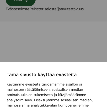
e
7
Evästeseloste
Rekisteriseloste
Saavutettavuus
5
0
g
Tämä sivusto käyttää evästeitä
Käytämme evästeitä tarjoamamme sisällön ja
mainosten räätälöimiseen, sosiaalisen median
ominaisuuksien tukemiseen ja kävijämäärämme
analysoimiseen. Lisäksi jaamme sosiaalisen median,
mainosalan ja analytiikka-alan kumppaneillemme